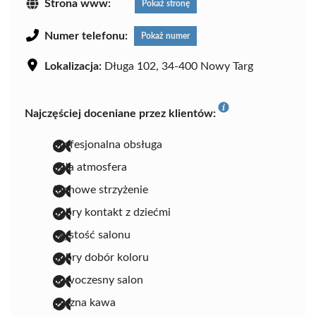
Strona www:
Pokaż stronę
Numer telefonu:
Pokaż numer
Lokalizacja:
Długa 102, 34-400 Nowy Targ
Najczęściej doceniane przez klientów:
profesjonalna obsługa
miła atmosfera
fachowe strzyżenie
dobry kontakt z dziećmi
czystość salonu
dobry dobór koloru
nowoczesny salon
pyszna kawa