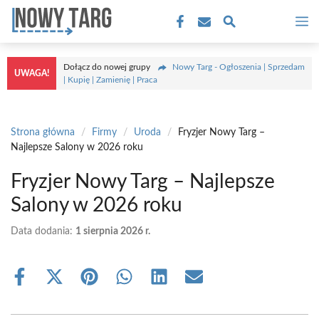
Przejdź
M
do
treści
Dołącz do nowej grupy
Nowy Targ - Ogłoszenia | Sprzedam
UWAGA!
| Kupię | Zamienię | Praca
Strona główna
/
Firmy
/
Uroda
/
Fryzjer Nowy Targ –
Najlepsze Salony w 2026 roku
Fryzjer Nowy Targ – Najlepsze
Salony w 2026 roku
Data dodania:
1 sierpnia 2026 r.
Share
Share
Share
Share
Share
Share
on
on
on
on
on
on
Facebook
X
Pinterest
WhatsApp
LinkedIn
Email
(Twitter)