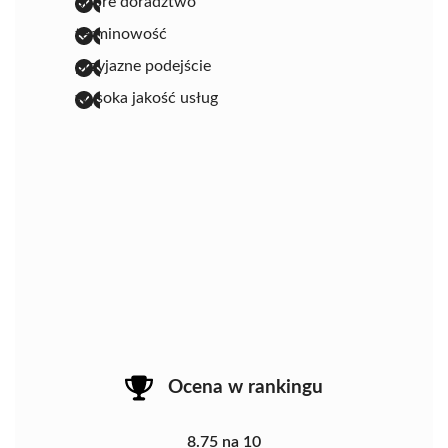
dobre doradztwo
terminowość
przyjazne podejście
wysoka jakość usług
Ocena w rankingu
8.75 na 10