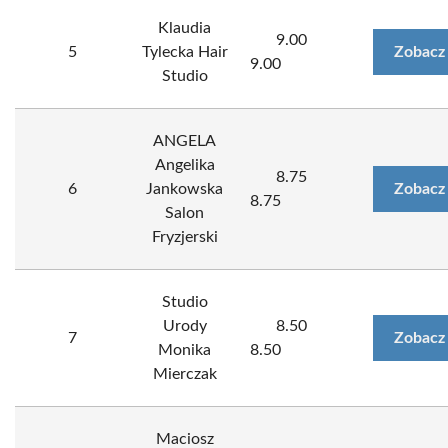
Klaudia
9.00
5
Tylecka Hair
Zobacz
9.00
Studio
ANGELA
Angelika
8.75
6
Jankowska
Zobacz
8.75
Salon
Fryzjerski
Studio
Urody
8.50
7
Zobacz
Monika
8.50
Mierczak
Maciosz