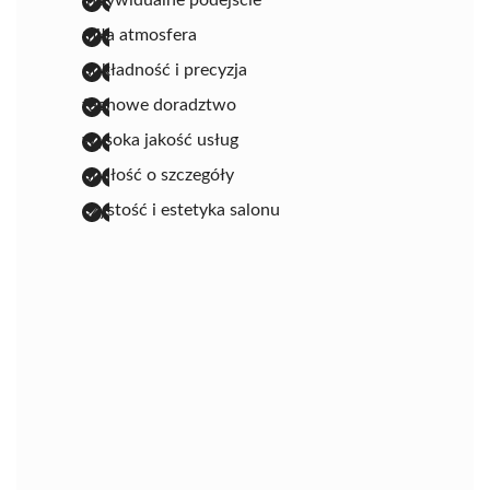
indywidualne podejście
miła atmosfera
dokładność i precyzja
fachowe doradztwo
wysoka jakość usług
dbałość o szczegóły
czystość i estetyka salonu