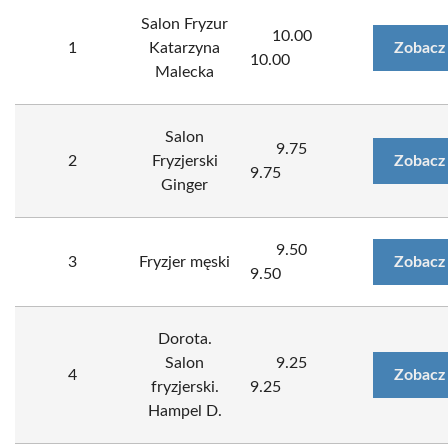
Salon Fryzur
10.00
1
Katarzyna
Zobacz
10.00
Malecka
Salon
9.75
2
Fryzjerski
Zobacz
9.75
Ginger
9.50
3
Fryzjer męski
Zobacz
9.50
Dorota.
Salon
9.25
4
Zobacz
fryzjerski.
9.25
Hampel D.