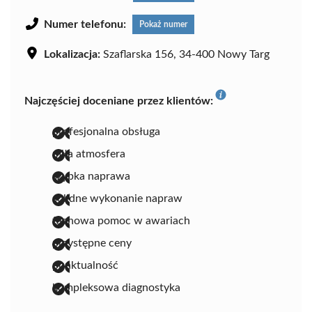
Numer telefonu:
Pokaż numer
Lokalizacja:
Szaflarska 156, 34-400 Nowy Targ
Najczęściej doceniane przez klientów:
profesjonalna obsługa
miła atmosfera
szybka naprawa
solidne wykonanie napraw
fachowa pomoc w awariach
przystępne ceny
punktualność
kompleksowa diagnostyka