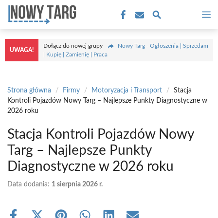
Przejdź
M
do
treści
Dołącz do nowej grupy
Nowy Targ - Ogłoszenia | Sprzedam
UWAGA!
| Kupię | Zamienię | Praca
Strona główna
/
Firmy
/
Motoryzacja i Transport
/
Stacja
Kontroli Pojazdów Nowy Targ – Najlepsze Punkty Diagnostyczne w
2026 roku
Stacja Kontroli Pojazdów Nowy
Targ – Najlepsze Punkty
Diagnostyczne w 2026 roku
Data dodania:
1 sierpnia 2026 r.