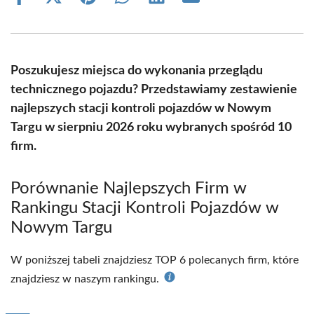
Share
Share
Share
Share
Share
Share
on
on
on
on
on
on
Facebook
X
Pinterest
WhatsApp
LinkedIn
Email
(Twitter)
Poszukujesz miejsca do wykonania przeglądu
technicznego pojazdu? Przedstawiamy zestawienie
najlepszych stacji kontroli pojazdów w Nowym
Targu w sierpniu 2026 roku wybranych spośród 10
firm.
Porównanie Najlepszych Firm w
Rankingu Stacji Kontroli Pojazdów w
Nowym Targu
W poniższej tabeli znajdziesz TOP 6 polecanych firm, które
znajdziesz w naszym rankingu.