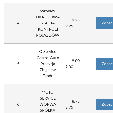
Wróblex
OKRĘGOWA
9.25
4
STACJA
Zobac
9.25
KONTROLI
POJAZDÓW
Q Service
Castrol Auto
9.00
5
Precyzja
Zobac
9.00
Zbigniew
Topór
MOTO
SERVICE
8.75
6
WORWA
Zobac
8.75
SPÓŁKA