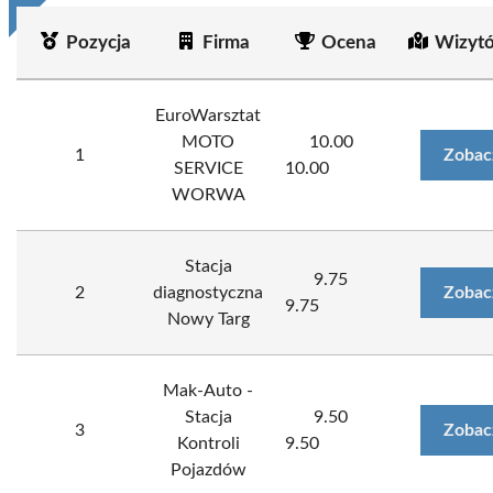
Pozycja
Firma
Ocena
Wizyt
EuroWarsztat
MOTO
10.00
1
Zobac
SERVICE
10.00
WORWA
Stacja
9.75
2
diagnostyczna
Zobac
9.75
Nowy Targ
Mak-Auto -
Stacja
9.50
3
Zobac
Kontroli
9.50
Pojazdów