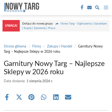
Przejdź
M
do
treści
Dołącz do nowej grupy
Nowy Targ - Ogłoszenia | Sprzedam
UWAGA!
| Kupię | Zamienię | Praca
Strona główna
/
Firmy
/
Zakupy i Handel
/
Garnitury Nowy
Targ – Najlepsze Sklepy w 2026 roku
Garnitury Nowy Targ – Najlepsze
Sklepy w 2026 roku
Data dodania:
1 sierpnia 2026 r.
Share
Share
Share
Share
Share
Share
on
on
on
on
on
on
Facebook
X
Pinterest
WhatsApp
LinkedIn
Email
(Twitter)