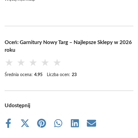
Oceń: Garnitury Nowy Targ – Najlepsze Sklepy w 2026
roku
★
★
★
★
★
Średnia ocena:
4.95
Liczba ocen:
23
Udostępnij
Share
Share
Share
Share
Share
Share
on
on
on
on
on
on
Facebook
X
Pinterest
WhatsApp
LinkedIn
Email