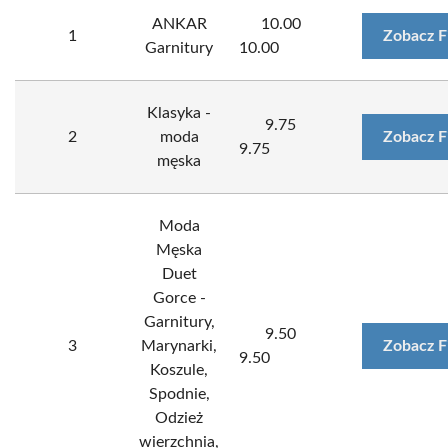
ANKAR
10.00
1
Zobacz F
Garnitury
10.00
Klasyka -
9.75
2
moda
Zobacz F
9.75
męska
Moda
Męska
Duet
Gorce -
Garnitury,
9.50
3
Marynarki,
Zobacz F
9.50
Koszule,
Spodnie,
Odzież
wierzchnia,