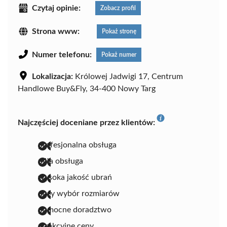
Czytaj opinie:
Zobacz profil
Strona www:
Pokaż stronę
Numer telefonu:
Pokaż numer
Lokalizacja:
Królowej Jadwigi 17, Centrum
Handlowe Buy&Fly, 34-400 Nowy Targ
Najczęściej doceniane przez klientów:
profesjonalna obsługa
miła obsługa
wysoka jakość ubrań
duży wybór rozmiarów
pomocne doradztwo
atrakcyjne ceny