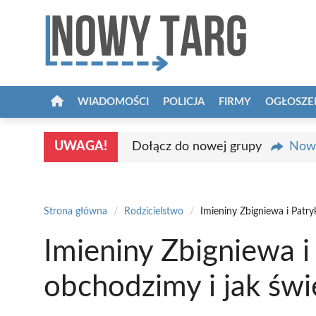
Przejdź
do
treści
WIADOMOŚCI
POLICJA
FIRMY
OGŁOSZE
UWAGA!
Dołącz do nowej grupy
Nowy
Strona główna
/
Rodzicielstwo
/
Imieniny Zbigniewa i Patr
Imieniny Zbigniewa i
obchodzimy i jak św