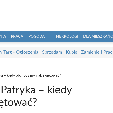
NIA
PRACA
POGODA
NEKROLOGI
DLA MIESZKAŃ
 Targ - Ogłoszenia | Sprzedam | Kupię | Zamienię | Prac
yka – kiedy obchodzimy i jak świętować?
 Patryka – kiedy
iętować?