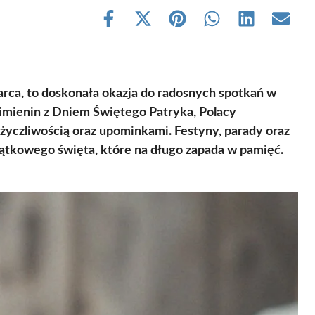
Share
Share
Share
Share
Share
Share
on
on
on
on
on
on
Facebook
X
Pinterest
WhatsApp
LinkedIn
Email
(Twitter)
rca, to doskonała okazja do radosnych spotkań w
e imienin z Dniem Świętego Patryka, Polacy
 życzliwością oraz upominkami. Festyny, parady oraz
ątkowego święta, które na długo zapada w pamięć.