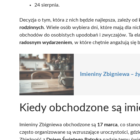
24 sierpnia.
Decyzja o tym, która z nich będzie najlepsza, zależy od
rodzinnych
. Wiele osób wybiera dni, które mają dla n
obchodów do osobistych upodobań i zwyczajów. Ta ela
radosnym wydarzeniem
, w które chętnie angażują się b
Imieniny Zbigniewa – ż
Kiedy obchodzone są imi
Imieniny Zbigniewa obchodzone są
17 marca
, co stan
często organizowane są wzruszające uroczystości, gdzi
Zbieżność z
Dniem Świętego Patryka
nadaje temu świę