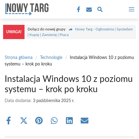
Przejdź
M
do
treści
Dołącz do nowej grupy
Nowy Targ - Ogłoszenia | Sprzedam
UWAGA!
| Kupię | Zamienię | Praca
Strona główna
/
Technologie
/
Instalacja Windows 10 z poziomu
systemu – krok po kroku
Instalacja Windows 10 z poziomu
systemu – krok po kroku
Data dodania:
3 października 2025 r.
Share
Share
Share
Share
Share
Share
on
on
on
on
on
on
Facebook
X
Pinterest
WhatsApp
LinkedIn
Email
(Twitter)