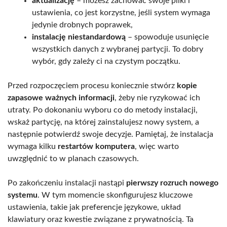
aktualizację
– możesz zachować swoje pliki i
ustawienia, co jest korzystne, jeśli system wymaga
jedynie drobnych poprawek,
instalację niestandardową
– spowoduje usunięcie
wszystkich danych z wybranej partycji. To dobry
wybór, gdy zależy ci na czystym początku.
Przed rozpoczęciem procesu koniecznie stwórz
kopie
zapasowe ważnych informacji
, żeby nie ryzykować ich
utraty. Po dokonaniu wyboru co do metody instalacji,
wskaż partycję, na której zainstalujesz nowy system, a
następnie potwierdź swoje decyzje. Pamiętaj, że instalacja
wymaga kilku
restartów komputera
, więc warto
uwzględnić to w planach czasowych.
Po zakończeniu instalacji nastąpi
pierwszy rozruch nowego
systemu
. W tym momencie skonfigurujesz kluczowe
ustawienia, takie jak preferencje językowe, układ
klawiatury oraz kwestie związane z prywatnością. Ta