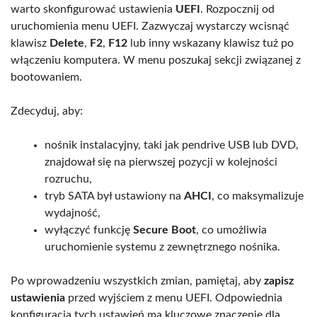
warto skonfigurować ustawienia
UEFI
. Rozpocznij od
uruchomienia menu UEFI. Zazwyczaj wystarczy wcisnąć
klawisz
Delete
,
F2
,
F12
lub inny wskazany klawisz tuż po
włączeniu komputera. W menu poszukaj sekcji związanej z
bootowaniem.
Zdecyduj, aby:
nośnik instalacyjny, taki jak pendrive USB lub DVD,
znajdował się na pierwszej pozycji w kolejności
rozruchu,
tryb SATA był ustawiony na
AHCI
, co maksymalizuje
wydajność,
wyłączyć funkcję
Secure Boot
, co umożliwia
uruchomienie systemu z zewnętrznego nośnika.
Po wprowadzeniu wszystkich zmian, pamiętaj, aby
zapisz
ustawienia
przed wyjściem z menu UEFI. Odpowiednia
konfiguracja tych ustawień ma kluczowe znaczenie dla