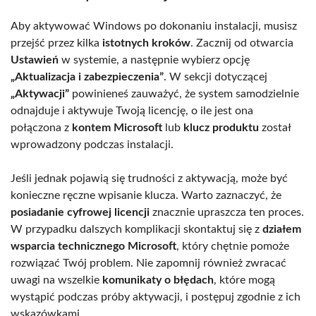
Aby aktywować Windows po dokonaniu instalacji, musisz
przejść przez kilka
istotnych kroków
. Zacznij od otwarcia
Ustawień
w systemie, a następnie wybierz opcję
„Aktualizacja i zabezpieczenia”
. W sekcji dotyczącej
„Aktywacji”
powinieneś zauważyć, że system samodzielnie
odnajduje i aktywuje Twoją licencję, o ile jest ona
połączona z
kontem Microsoft
lub
klucz produktu
został
wprowadzony podczas instalacji.
Jeśli jednak pojawią się trudności z aktywacją, może być
konieczne ręczne wpisanie klucza. Warto zaznaczyć, że
posiadanie cyfrowej licencji
znacznie upraszcza ten proces.
W przypadku dalszych komplikacji skontaktuj się z
działem
wsparcia technicznego Microsoft
, który chętnie pomoże
rozwiązać Twój problem. Nie zapomnij również zwracać
uwagi na wszelkie
komunikaty o błędach
, które mogą
wystąpić podczas próby aktywacji, i postępuj zgodnie z ich
wskazówkami.