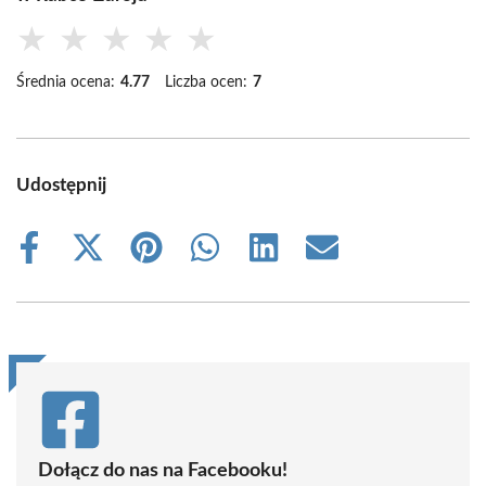
★
★
★
★
★
Średnia ocena:
4.77
Liczba ocen:
7
Udostępnij
Share
Share
Share
Share
Share
Share
on
on
on
on
on
on
Facebook
X
Pinterest
WhatsApp
LinkedIn
Email
(Twitter)
Dołącz do nas na Facebooku!