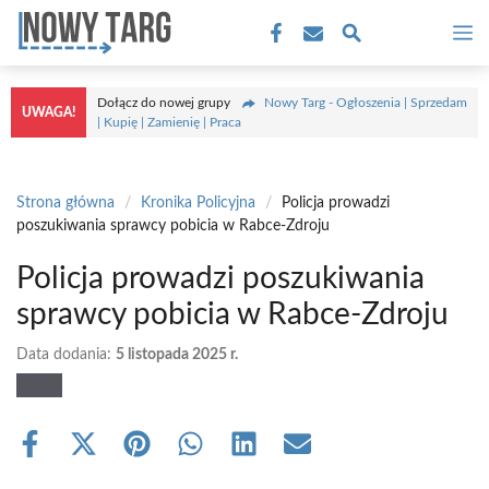
Przejdź
M
do
treści
Dołącz do nowej grupy
Nowy Targ - Ogłoszenia | Sprzedam
UWAGA!
| Kupię | Zamienię | Praca
Strona główna
/
Kronika Policyjna
/
Policja prowadzi
poszukiwania sprawcy pobicia w Rabce-Zdroju
Policja prowadzi poszukiwania
sprawcy pobicia w Rabce-Zdroju
Data dodania:
5 listopada 2025 r.
Share
Share
Share
Share
Share
Share
on
on
on
on
on
on
Facebook
X
Pinterest
WhatsApp
LinkedIn
Email