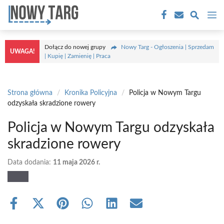
Przejdź
M
do
treści
Dołącz do nowej grupy
Nowy Targ - Ogłoszenia | Sprzedam
UWAGA!
| Kupię | Zamienię | Praca
Strona główna
/
Kronika Policyjna
/
Policja w Nowym Targu
odzyskała skradzione rowery
Policja w Nowym Targu odzyskała
skradzione rowery
Data dodania:
11 maja 2026 r.
Share
Share
Share
Share
Share
Share
on
on
on
on
on
on
Facebook
X
Pinterest
WhatsApp
LinkedIn
Email