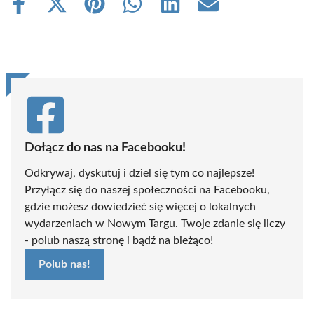
Share
Share
Share
Share
Share
Share
on
on
on
on
on
on
Facebook
X
Pinterest
WhatsApp
LinkedIn
Email
(Twitter)
Dołącz do nas na Facebooku!
Odkrywaj, dyskutuj i dziel się tym co najlepsze!
Przyłącz się do naszej społeczności na Facebooku,
gdzie możesz dowiedzieć się więcej o lokalnych
wydarzeniach w Nowym Targu. Twoje zdanie się liczy
- polub naszą stronę i bądź na bieżąco!
Polub nas!