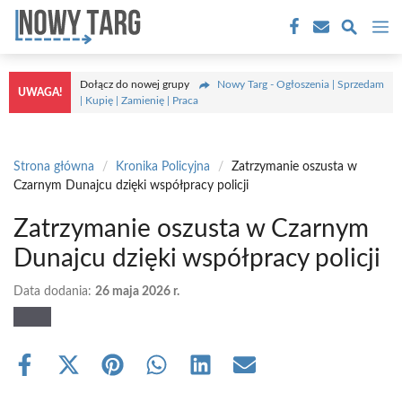
Przejdź
M
do
treści
Dołącz do nowej grupy
Nowy Targ - Ogłoszenia | Sprzedam
UWAGA!
| Kupię | Zamienię | Praca
Strona główna
/
Kronika Policyjna
/
Zatrzymanie oszusta w
Czarnym Dunajcu dzięki współpracy policji
Zatrzymanie oszusta w Czarnym
Dunajcu dzięki współpracy policji
Data dodania:
26 maja 2026 r.
Share
Share
Share
Share
Share
Share
on
on
on
on
on
on
Facebook
X
Pinterest
WhatsApp
LinkedIn
Email