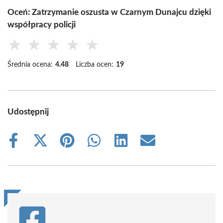
Oceń: Zatrzymanie oszusta w Czarnym Dunajcu dzięki
współpracy policji
★
★
★
★
★
Średnia ocena:
4.48
Liczba ocen:
19
Udostępnij
Share
Share
Share
Share
Share
Share
on
on
on
on
on
on
Facebook
X
Pinterest
WhatsApp
LinkedIn
Email
(Twitter)