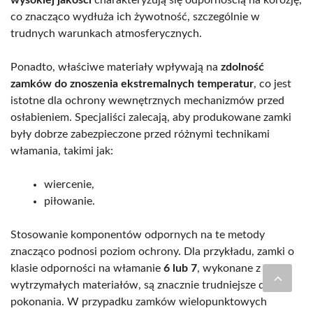
wysokiej jakości
charakteryzują się odpornością na korozję,
co znacząco wydłuża ich żywotność, szczególnie w
trudnych warunkach atmosferycznych.
Ponadto, właściwe materiały wpływają na
zdolność
zamków do znoszenia ekstremalnych temperatur
, co jest
istotne dla ochrony wewnętrznych mechanizmów przed
osłabieniem. Specjaliści zalecają, aby produkowane zamki
były dobrze zabezpieczone przed różnymi technikami
włamania, takimi jak:
wiercenie,
piłowanie.
Stosowanie komponentów odpornych na te metody
znacząco podnosi poziom ochrony. Dla przykładu, zamki o
klasie odporności na włamanie
6 lub 7
, wykonane z
wytrzymałych materiałów, są znacznie trudniejsze do
pokonania. W przypadku zamków wielopunktowych