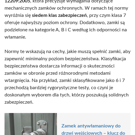
12209:2005
, która precyzuje wymagania dotyczące
mechanicznych zamków ochronnych. W ramach tej normy
wyróżnia się
siedem klas zabezpieczeń
, przy czym klasa 7
oferuje najwyższy poziom ochrony. Dodatkowo, zamki są
podzielone na kategorie A, B i C według ich odporności na
włamanie.
Normy te wskazują na cechy, jakie muszą spełnić zamki, aby
zapewnić minimalny poziom bezpieczeństwa. Klasyfikacja
bezpieczeństwa dostarcza informacji o skuteczności
zamków w obronie przed różnorodnymi metodami
wtargnięcia. Na przykład, zamki sklasyfikowane jako 6 i 7
przechodzą bardziej rygorystyczne testy, co czyni je
doskonałym wyborem dla tych, którzy poszukują solidnych
zabezpieczeń.
Zamek antywłamaniowy do
drzwi wejściowych – klucz do