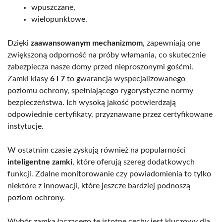
wpuszczane,
wielopunktowe.
Dzięki
zaawansowanym mechanizmom
, zapewniają one
zwiększoną odporność na próby włamania, co skutecznie
zabezpiecza nasze domy przed nieproszonymi gośćmi.
Zamki klasy
6 i 7
to gwarancja wyspecjalizowanego
poziomu ochrony, spełniającego rygorystyczne normy
bezpieczeństwa. Ich wysoką jakość potwierdzają
odpowiednie certyfikaty, przyznawane przez certyfikowane
instytucje.
W ostatnim czasie zyskują również na popularności
inteligentne zamki
, które oferują szereg dodatkowych
funkcji. Zdalne monitorowanie czy powiadomienia to tylko
niektóre z innowacji, które jeszcze bardziej podnoszą
poziom ochrony.
Wybór zamka łączącego te istotne cechy jest kluczowy dla