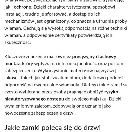
włamywaczy, zwiększając tym samym zarówno
dyskrecję
,
jak i
ochronę
. Dzięki charakterystycznemu sposobowi
instalacji, trudno je sforsować, a dostęp do ich
mechanizmów jest ograniczony, co znacznie utrudnia próby
włamań. Cechują się wysoką odpornością na różne techniki
włamań, a odpowiednie certyfikaty potwierdzają ich
skuteczność.
Kluczowe znaczenie ma również
precyzyjny i fachowy
montaż
, który wpływa na ich funkcjonalność oraz poziom
zabezpieczenia. Wykorzystanie materiałów najwyższej
jakości, takich jak stal czy aluminium, dodatkowo podnosi
odporność na ewentualne włamania. Dlatego takie zamki są
często wybierane przez osoby pragnące obniżyć
ryzyko
nieautoryzowanego dostępu
do swojego majątku. Dzięki
wymienionym zaletom, zdobywają one uznanie jako
nowoczesne zabezpieczenie drzwi.
Jakie zamki poleca się do drzwi