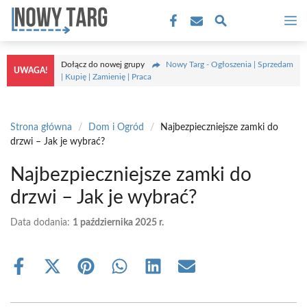
Przejdź
M
do
treści
Dołącz do nowej grupy
Nowy Targ - Ogłoszenia | Sprzedam
UWAGA!
| Kupię | Zamienię | Praca
Strona główna
/
Dom i Ogród
/
Najbezpieczniejsze zamki do
drzwi – Jak je wybrać?
Najbezpieczniejsze zamki do
drzwi – Jak je wybrać?
Data dodania:
1 października 2025 r.
Share
Share
Share
Share
Share
Share
on
on
on
on
on
on
Facebook
X
Pinterest
WhatsApp
LinkedIn
Email
(Twitter)