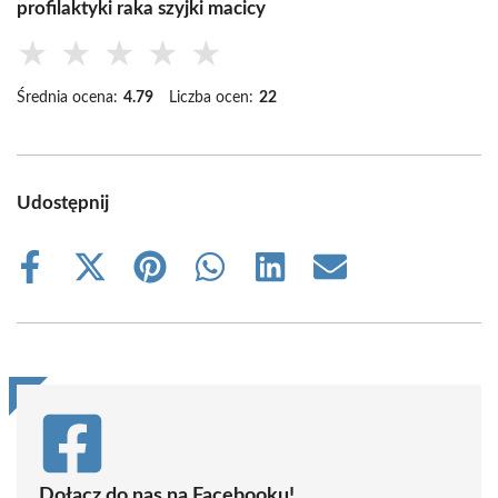
profilaktyki raka szyjki macicy
★
★
★
★
★
Średnia ocena:
4.79
Liczba ocen:
22
Udostępnij
Share
Share
Share
Share
Share
Share
on
on
on
on
on
on
Facebook
X
Pinterest
WhatsApp
LinkedIn
Email
(Twitter)
Dołącz do nas na Facebooku!