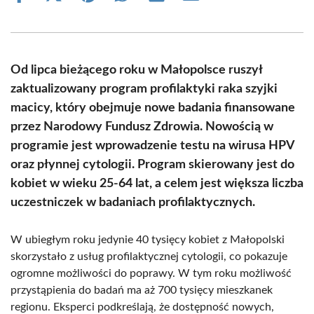
on
on
on
on
on
on
Facebook
X
Pinterest
WhatsApp
LinkedIn
Email
(Twitter)
Od lipca bieżącego roku w Małopolsce ruszył
zaktualizowany program profilaktyki raka szyjki
macicy, który obejmuje nowe badania finansowane
przez Narodowy Fundusz Zdrowia. Nowością w
programie jest wprowadzenie testu na wirusa HPV
oraz płynnej cytologii. Program skierowany jest do
kobiet w wieku 25-64 lat, a celem jest większa liczba
uczestniczek w badaniach profilaktycznych.
W ubiegłym roku jedynie 40 tysięcy kobiet z Małopolski
skorzystało z usług profilaktycznej cytologii, co pokazuje
ogromne możliwości do poprawy. W tym roku możliwość
przystąpienia do badań ma aż 700 tysięcy mieszkanek
regionu. Eksperci podkreślają, że dostępność nowych,