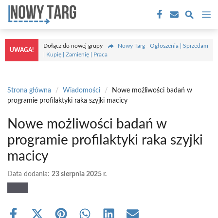
Przejdź
M
do
treści
Dołącz do nowej grupy
Nowy Targ - Ogłoszenia | Sprzedam
UWAGA!
| Kupię | Zamienię | Praca
Strona główna
/
Wiadomości
/
Nowe możliwości badań w
programie profilaktyki raka szyjki macicy
Nowe możliwości badań w
programie profilaktyki raka szyjki
macicy
Data dodania:
23 sierpnia 2025 r.
Share
Share
Share
Share
Share
Share