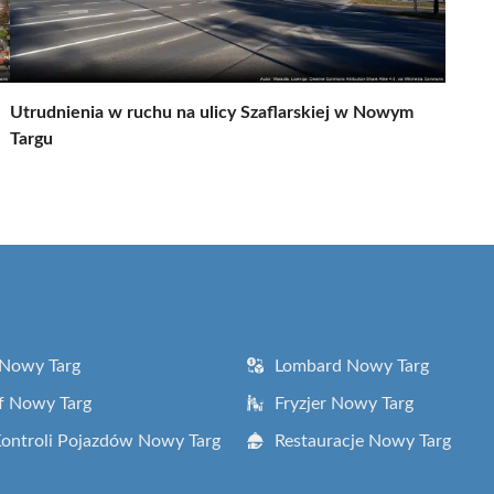
Utrudnienia w ruchu na ulicy Szaflarskiej w Nowym
Targu
 Nowy Targ
Lombard Nowy Targ
f Nowy Targ
Fryzjer Nowy Targ
Kontroli Pojazdów Nowy Targ
Restauracje Nowy Targ