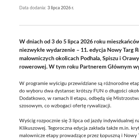
Data dodania:
3 lipca 2026 r.
W dniach od 3 do 5 lipca 2026 roku mieszkańcó
niezwykłe wydarzenie – 11. edycja Nowy Targ R
malowniczych okolicach Podhala, Spiszu i Orawy
rowerowej. W tym roku Partnerem Głównym wyda
W programie wyścigu przewidziane są różnorodne etapy, 
do wyboru dwa dystanse: krótszy FUN o długości około
Dodatkowo, w ramach II etapu, odbędą się Mistrzost
szosowym, co wzbogaci ofertę rywalizacji.
Wyścig rozpocznie się 3 lipca od jazdy indywidualnej n
Klikuszowej. Tegoroczna edycja zakłada także m.in. k
malownicze etapy prowadzące przez Łopuszną i Nowy Tar