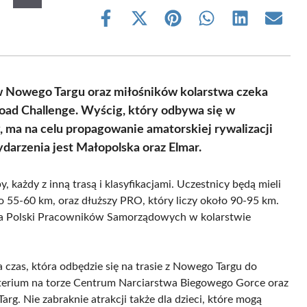
Share
Share
Share
Share
Share
Share
on
on
on
on
on
on
Facebook
X
Pinterest
WhatsApp
LinkedIn
Email
(Twitter)
w Nowego Targu oraz miłośników kolarstwa czeka
oad Challenge. Wyścig, który odbywa się w
, ma na celu propagowanie amatorskiej rywalizacji
rzenia jest Małopolska oraz Elmar.
każdy z inną trasą i klasyfikacjami. Uczestnicy będą mieli
 55-60 km, oraz dłuższy PRO, który liczy około 90-95 km.
wa Polski Pracowników Samorządowych w kolarstwie
a czas, która odbędzie się na trasie z Nowego Targu do
ryterium na torze Centrum Narciarstwa Biegowego Gorce oraz
g. Nie zabraknie atrakcji także dla dzieci, które mogą