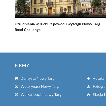
Utrudnienia w ruchu z powodu wyścigu Nowy Targ
Road Challenge
FIRMY
Dentysta Nowy Targ
Apteka
Weterynarz Nowy Targ
Fotogra
Wulkanizacja Nowy Targ
Stacja 