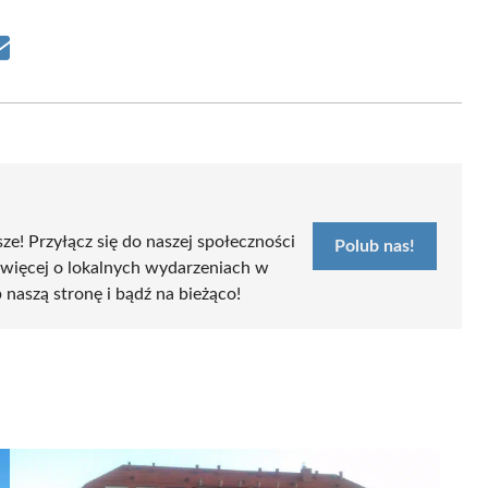
Share
on
Email
sze! Przyłącz się do naszej społeczności
Polub nas!
 więcej o lokalnych wydarzeniach w
 naszą stronę i bądź na bieżąco!