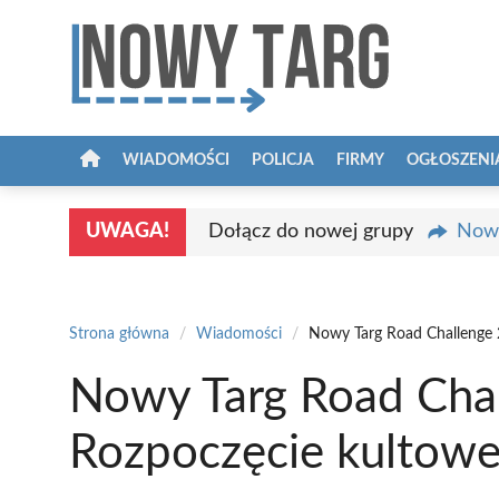
Przejdź
do
treści
WIADOMOŚCI
POLICJA
FIRMY
OGŁOSZENI
UWAGA!
Dołącz do nowej grupy
Nowy
Strona główna
/
Wiadomości
/
Nowy Targ Road Challenge
Nowy Targ Road Cha
Rozpoczęcie kultow