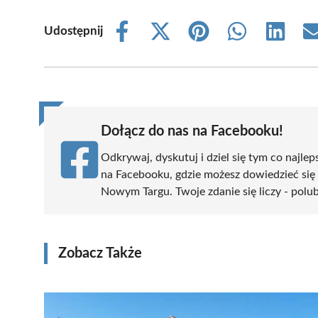
Udostępnij
Share
Share
Share
Share
Share
on
on
on
on
on
Facebook
X
Pinterest
WhatsApp
LinkedIn
(Twitter)
Dołącz do nas na Facebooku!
Odkrywaj, dyskutuj i dziel się tym co najlep
na Facebooku, gdzie możesz dowiedzieć się
Nowym Targu. Twoje zdanie się liczy - polub
Zobacz Także