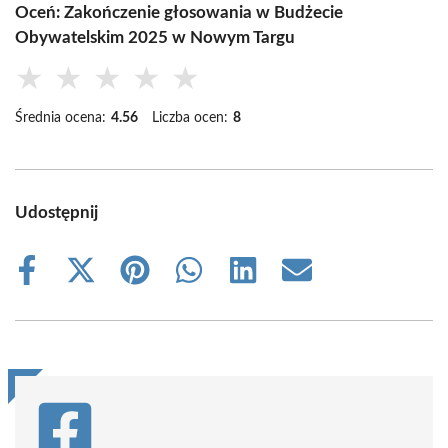
Oceń: Zakończenie głosowania w Budżecie
Obywatelskim 2025 w Nowym Targu
★
★
★
★
★
Średnia ocena:
4.56
Liczba ocen:
8
Udostępnij
Share
Share
Share
Share
Share
Share
on
on
on
on
on
on
Facebook
X
Pinterest
WhatsApp
LinkedIn
Email
(Twitter)