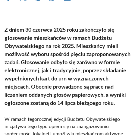
on
on
on
on
on
on
Facebook
X
Pinterest
WhatsApp
LinkedIn
Email
(Twitter)
Z dniem 30 czerwca 2025 roku zakończyło się
głosowanie mieszkańców w ramach Budżetu
Obywatelskiego na rok 2025. Mieszkańcy mieli
możliwość wyboru spośród pięciu zaproponowanych
zadań. Głosowanie odbyło się zarówno w formie
elektronicznej, jak i tradycyjnie, poprzez składanie
wypełnionych kart do urn w wyznaczonych
miejscach. Obecnie prowadzone są prace nad
liczeniem oddanych głosów papierowych, a wyniki
ogłoszone zostaną do 14 lipca bieżącego roku.
W ramach tegorocznej edycji Budżetu Obywatelskiego
inicjatywa tego typu opiera się na zaangażowaniu
społeczności lokalnej i umożliwia mieszkańcom aktywne