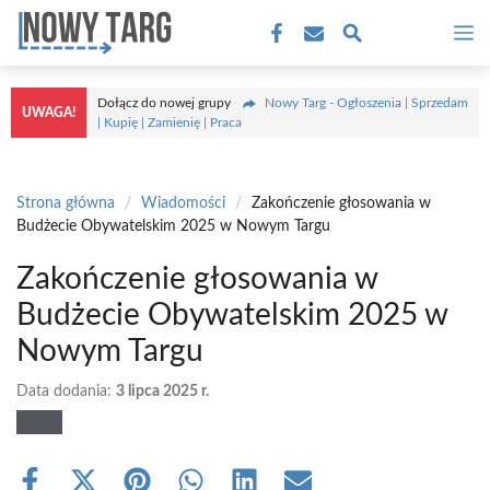
Przejdź
M
do
treści
Dołącz do nowej grupy
Nowy Targ - Ogłoszenia | Sprzedam
UWAGA!
| Kupię | Zamienię | Praca
Strona główna
/
Wiadomości
/
Zakończenie głosowania w
Budżecie Obywatelskim 2025 w Nowym Targu
Zakończenie głosowania w
Budżecie Obywatelskim 2025 w
Nowym Targu
Data dodania:
3 lipca 2025 r.
Share
Share
Share
Share
Share
Share