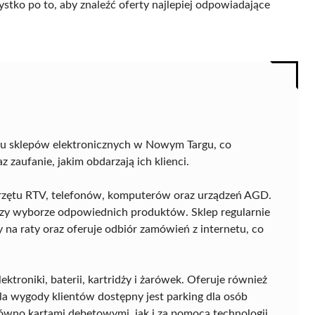
ystko po to, aby znaleźć oferty najlepiej odpowiadające
gu sklepów elektronicznych w Nowym Targu, co
 zaufanie, jakim obdarzają ich klienci.
przętu RTV, telefonów, komputerów oraz urządzeń AGD.
rzy wyborze odpowiednich produktów. Sklep regularnie
na raty oraz oferuje odbiór zamówień z internetu, co
ektroniki, baterii, kartridży i żarówek. Oferuje również
la wygody klientów dostępny jest parking dla osób
ówno kartami debetowymi, jak i za pomocą technologii