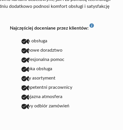
iu dodatkowo podnosi komfort obsługi i satysfakcję
Najczęściej doceniane przez klientów:
miła obsługa
fachowe doradztwo
profesjonalna pomoc
szybka obsługa
duży asortyment
kompetentni pracownicy
przyjazna atmosfera
łatwy odbiór zamówień