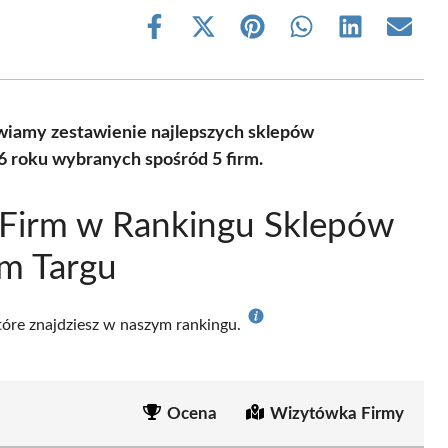
Share
Share
Share
Share
Share
Share
on
on
on
on
on
on
Facebook
X
Pinterest
WhatsApp
LinkedIn
Email
(Twitter)
wiamy zestawienie najlepszych sklepów
 roku wybranych spośród 5 firm.
 Firm w Rankingu Sklepów
m Targu
które znajdziesz w naszym rankingu.
Ocena
Wizytówka Firmy