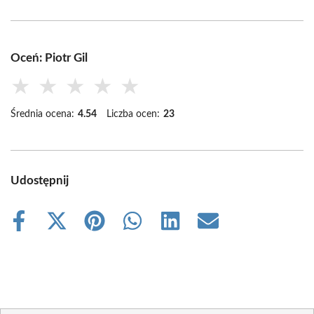
Oceń: Piotr Gil
★
★
★
★
★
Średnia ocena:
4.54
Liczba ocen:
23
Udostępnij
Share
Share
Share
Share
Share
Share
on
on
on
on
on
on
Facebook
X
Pinterest
WhatsApp
LinkedIn
Email
(Twitter)