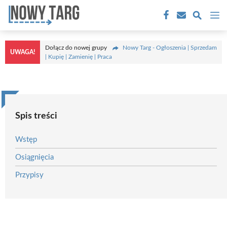
Przejdź
M
do
treści
Dołącz do nowej grupy
Nowy Targ - Ogłoszenia | Sprzedam
UWAGA!
| Kupię | Zamienię | Praca
Spis treści
Wstęp
Osiągnięcia
Przypisy