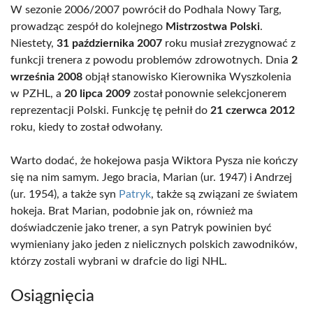
W sezonie 2006/2007 powrócił do Podhala Nowy Targ,
prowadząc zespół do kolejnego
Mistrzostwa Polski
.
Niestety,
31 października 2007
roku musiał zrezygnować z
funkcji trenera z powodu problemów zdrowotnych. Dnia
2
września 2008
objął stanowisko Kierownika Wyszkolenia
w PZHL, a
20 lipca 2009
został ponownie selekcjonerem
reprezentacji Polski. Funkcję tę pełnił do
21 czerwca 2012
roku, kiedy to został odwołany.
Warto dodać, że hokejowa pasja Wiktora Pysza nie kończy
się na nim samym. Jego bracia, Marian (ur. 1947) i Andrzej
(ur. 1954), a także syn
Patryk
, także są związani ze światem
hokeja. Brat Marian, podobnie jak on, również ma
doświadczenie jako trener, a syn Patryk powinien być
wymieniany jako jeden z nielicznych polskich zawodników,
którzy zostali wybrani w drafcie do ligi NHL.
Osiągnięcia