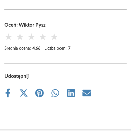
Oceń: Wiktor Pysz
★
★
★
★
★
Średnia ocena:
4.66
Liczba ocen:
7
Udostępnij
Share
Share
Share
Share
Share
Share
on
on
on
on
on
on
Facebook
X
Pinterest
WhatsApp
LinkedIn
Email
(Twitter)