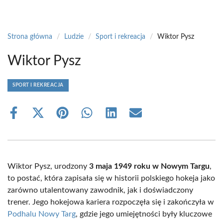
Strona główna
/
Ludzie
/
Sport i rekreacja
/
Wiktor Pysz
Wiktor Pysz
SPORT I REKREACJA
Share
Share
Share
Share
Share
Share
on
on
on
on
on
on
Facebook
X
Pinterest
WhatsApp
LinkedIn
Email
(Twitter)
Wiktor Pysz, urodzony
3 maja 1949 roku w Nowym Targu
,
to postać, która zapisała się w historii polskiego hokeja jako
zarówno utalentowany zawodnik, jak i doświadczony
trener. Jego hokejowa kariera rozpoczęła się i zakończyła w
Podhalu Nowy Targ
, gdzie jego umiejętności były kluczowe