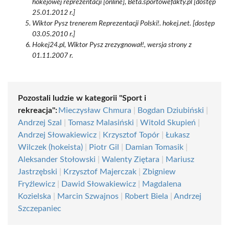
hokejowej reprezentacji [online], Beta.sportowefakty.pl [dostęp
25.01.2012 r.]
Wiktor Pysz trenerem Reprezentacji Polski!. hokej.net. [dostęp
03.05.2010 r.]
Hokej24.pl, Wiktor Pysz zrezygnował!, wersja strony z
01.11.2007 r.
Pozostali ludzie w kategorii "Sport i
rekreacja":
Mieczysław Chmura
|
Bogdan Dziubiński
|
Andrzej Szal
|
Tomasz Malasiński
|
Witold Skupień
|
Andrzej Słowakiewicz
|
Krzysztof Topór
|
Łukasz
Wilczek (hokeista)
|
Piotr Gil
|
Damian Tomasik
|
Aleksander Stołowski
|
Walenty Ziętara
|
Mariusz
Jastrzębski
|
Krzysztof Majerczak
|
Zbigniew
Fryźlewicz
|
Dawid Słowakiewicz
|
Magdalena
Kozielska
|
Marcin Szwajnos
|
Robert Biela
|
Andrzej
Szczepaniec