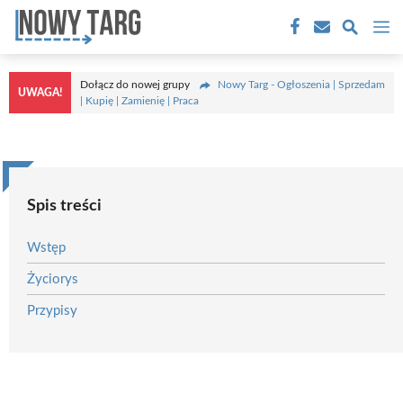
Przejdź
M
do
treści
Dołącz do nowej grupy
Nowy Targ - Ogłoszenia | Sprzedam
UWAGA!
| Kupię | Zamienię | Praca
Spis treści
Wstęp
Życiorys
Przypisy