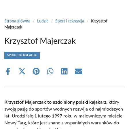
Strona główna
/
Ludzie
/
Sport i rekreacja
/
Krzysztof
Majerczak
Krzysztof Majerczak
SPORT I REKREACJA
Share
Share
Share
Share
Share
Share
on
on
on
on
on
on
Facebook
X
Pinterest
WhatsApp
LinkedIn
Email
(Twitter)
Krzysztof Majerczak to uzdolniony polski kajakarz
, który
swoją pasję do sportów wodnych rozwija od najmłodszych
lat. Urodził się 1 lutego 1997 roku w malowniczym mieście
Nowy Targ, które jest znane z wspaniałych warunków do