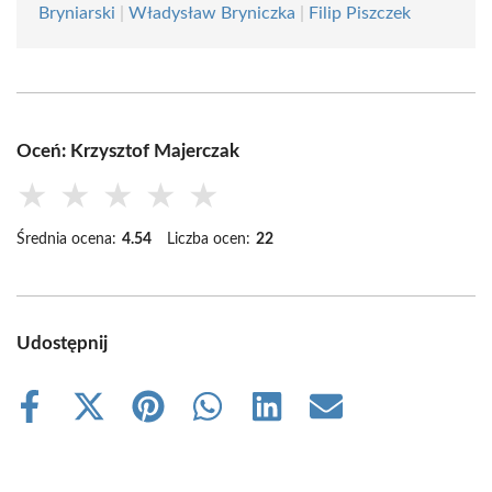
Bryniarski
|
Władysław Bryniczka
|
Filip Piszczek
Oceń: Krzysztof Majerczak
★
★
★
★
★
Średnia ocena:
4.54
Liczba ocen:
22
Udostępnij
Share
Share
Share
Share
Share
Share
on
on
on
on
on
on
Facebook
X
Pinterest
WhatsApp
LinkedIn
Email
(Twitter)