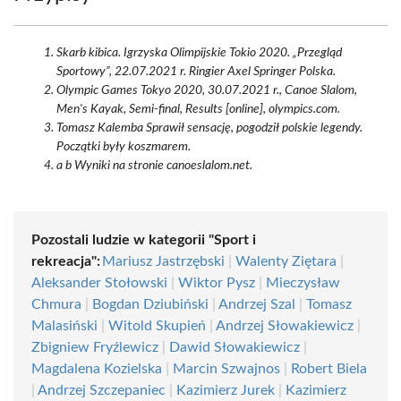
Skarb kibica. Igrzyska Olimpijskie Tokio 2020. „Przegląd
Sportowy”, 22.07.2021 r. Ringier Axel Springer Polska.
Olympic Games Tokyo 2020, 30.07.2021 r., Canoe Slalom,
Men's Kayak, Semi-final, Results [online], olympics.com.
Tomasz Kalemba Sprawił sensację, pogodził polskie legendy.
Początki były koszmarem.
a b Wyniki na stronie canoeslalom.net.
Pozostali ludzie w kategorii "Sport i
rekreacja":
Mariusz Jastrzębski
|
Walenty Ziętara
|
Aleksander Stołowski
|
Wiktor Pysz
|
Mieczysław
Chmura
|
Bogdan Dziubiński
|
Andrzej Szal
|
Tomasz
Malasiński
|
Witold Skupień
|
Andrzej Słowakiewicz
|
Zbigniew Fryźlewicz
|
Dawid Słowakiewicz
|
Magdalena Kozielska
|
Marcin Szwajnos
|
Robert Biela
|
Andrzej Szczepaniec
|
Kazimierz Jurek
|
Kazimierz