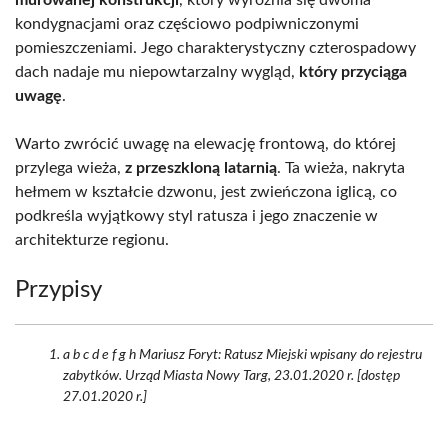
murowanej konstrukcji
, który wyróżnia się dwoma
kondygnacjami oraz częściowo podpiwniczonymi
pomieszczeniami. Jego charakterystyczny czterospadowy
dach nadaje mu niepowtarzalny wygląd,
który przyciąga
uwagę
.
Warto zwrócić uwagę na elewację frontową, do której
przylega wieża,
z przeszkloną latarnią
. Ta wieża, nakryta
hełmem w kształcie dzwonu, jest zwieńczona iglicą, co
podkreśla wyjątkowy styl ratusza i jego znaczenie w
architekturze regionu.
Przypisy
a b c d e f g h Mariusz Foryt: Ratusz Miejski wpisany do rejestru
zabytków. Urząd Miasta Nowy Targ, 23.01.2020 r. [dostęp
27.01.2020 r.]