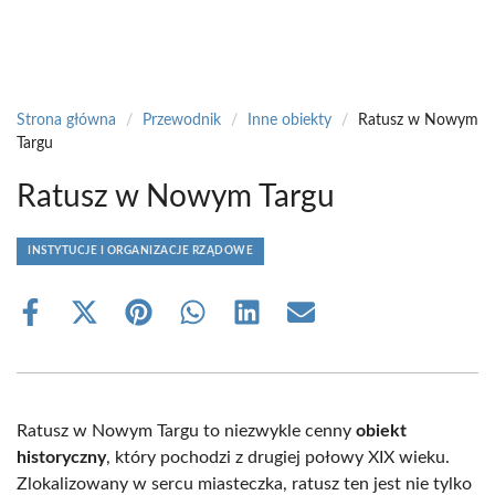
Strona główna
/
Przewodnik
/
Inne obiekty
/
Ratusz w Nowym
Targu
Ratusz w Nowym Targu
INSTYTUCJE I ORGANIZACJE RZĄDOWE
Share
Share
Share
Share
Share
Share
on
on
on
on
on
on
Facebook
X
Pinterest
WhatsApp
LinkedIn
Email
(Twitter)
Ratusz w Nowym Targu to niezwykle cenny
obiekt
historyczny
, który pochodzi z drugiej połowy XIX wieku.
Zlokalizowany w sercu miasteczka, ratusz ten jest nie tylko