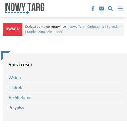
Przejdź
M
do
treści
Dołącz do nowej grupy
Nowy Targ - Ogłoszenia | Sprzedam
UWAGA!
| Kupię | Zamienię | Praca
Spis treści
Wstęp
Historia
Architektura
Przypisy