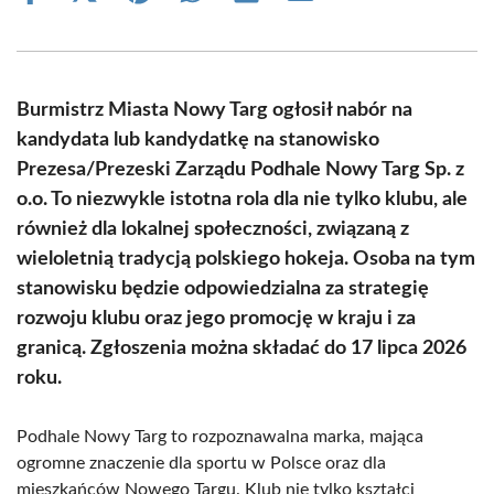
on
on
on
on
on
on
Facebook
X
Pinterest
WhatsApp
LinkedIn
Email
(Twitter)
Burmistrz Miasta Nowy Targ ogłosił nabór na
kandydata lub kandydatkę na stanowisko
Prezesa/Prezeski Zarządu Podhale Nowy Targ Sp. z
o.o. To niezwykle istotna rola dla nie tylko klubu, ale
również dla lokalnej społeczności, związaną z
wieloletnią tradycją polskiego hokeja. Osoba na tym
stanowisku będzie odpowiedzialna za strategię
rozwoju klubu oraz jego promocję w kraju i za
granicą. Zgłoszenia można składać do 17 lipca 2026
roku.
Podhale Nowy Targ to rozpoznawalna marka, mająca
ogromne znaczenie dla sportu w Polsce oraz dla
mieszkańców Nowego Targu. Klub nie tylko kształci