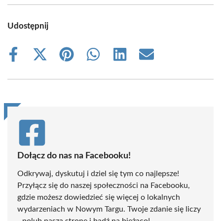
Udostępnij
Share
Share
Share
Share
Share
Share
on
on
on
on
on
on
Facebook
X
Pinterest
WhatsApp
LinkedIn
Email
(Twitter)
Dołącz do nas na Facebooku!
Odkrywaj, dyskutuj i dziel się tym co najlepsze!
Przyłącz się do naszej społeczności na Facebooku,
gdzie możesz dowiedzieć się więcej o lokalnych
wydarzeniach w Nowym Targu. Twoje zdanie się liczy