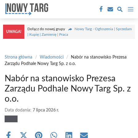
Przejdź
M
do
treści
Dołącz do nowej grupy
Nowy Targ - Ogłoszenia | Sprzedam
UWAGA!
| Kupię | Zamienię | Praca
Strona główna
/
Wiadomości
/
Nabór na stanowisko Prezesa
Zarządu Podhale Nowy Targ Sp. z o.o.
Nabór na stanowisko Prezesa
Zarządu Podhale Nowy Targ Sp. z
o.o.
Data dodania:
7 lipca 2026 r.
Share
Share
Share
Share
Share
Share