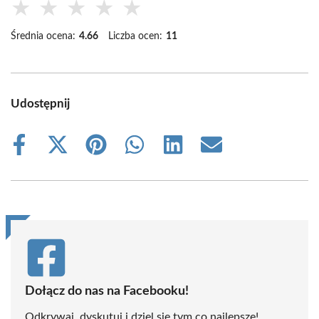
★
★
★
★
★
Średnia ocena:
4.66
Liczba ocen:
11
Udostępnij
Share
Share
Share
Share
Share
Share
on
on
on
on
on
on
Facebook
X
Pinterest
WhatsApp
LinkedIn
Email
(Twitter)
Dołącz do nas na Facebooku!
Odkrywaj, dyskutuj i dziel się tym co najlepsze!