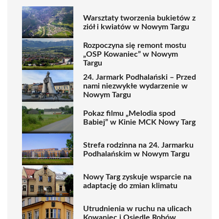
Warsztaty tworzenia bukietów z
ziół i kwiatów w Nowym Targu
Rozpoczyna się remont mostu
„OSP Kowaniec” w Nowym
Targu
24. Jarmark Podhalański – Przed
nami niezwykłe wydarzenie w
Nowym Targu
Pokaz filmu „Melodia spod
Babiej” w Kinie MCK Nowy Targ
Strefa rodzinna na 24. Jarmarku
Podhalańskim w Nowym Targu
Nowy Targ zyskuje wsparcie na
adaptację do zmian klimatu
Utrudnienia w ruchu na ulicach
Kowaniec i Osiedle Robów