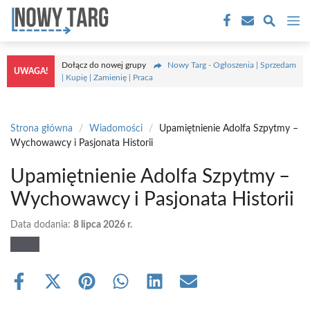
Przejdź
M
do
treści
Dołącz do nowej grupy
Nowy Targ - Ogłoszenia | Sprzedam
UWAGA!
| Kupię | Zamienię | Praca
Strona główna
/
Wiadomości
/
Upamiętnienie Adolfa Szpytmy –
Wychowawcy i Pasjonata Historii
Upamiętnienie Adolfa Szpytmy –
Wychowawcy i Pasjonata Historii
Data dodania:
8 lipca 2026 r.
Share
Share
Share
Share
Share
Share
on
on
on
on
on
on
Facebook
X
Pinterest
WhatsApp
LinkedIn
Email