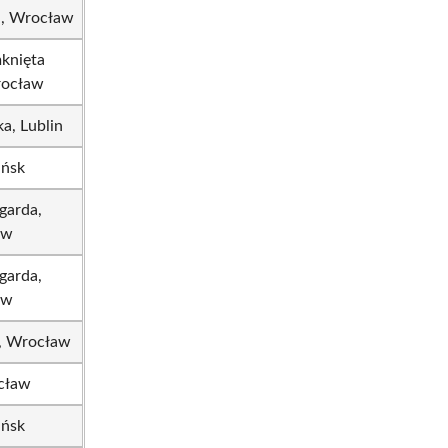
a, Wrocław
knięta
ocław
a, Lublin
ańsk
arda,
aw
arda,
aw
a, Wrocław
cław
ańsk