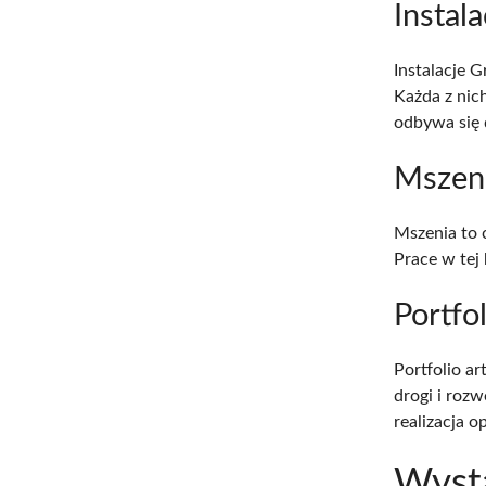
Instala
Instalacje G
Każda z nich
odbywa się 
Mszen
Mszenia to 
Prace w tej
Portfol
Portfolio art
drogi i roz
realizacja o
Wyst