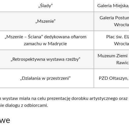
„Ślady”
Galeria Miejsk
Galeria Postu
„Mszenie”
Wrocł
„Mszenie – Ściana” dedykowana ofiarom
Plac św. El
zamachu w Madrycie
Wrocł
Muzeum Ziemi 
„Retrospektywna wystawa rzeźby”
Rawic
„Działania w przestrzeni”
PZD Ołtaszyn
h wystaw miała na celu prezentację dorobku artystycznego oraz
e dialogu z odbiorcami.
owe