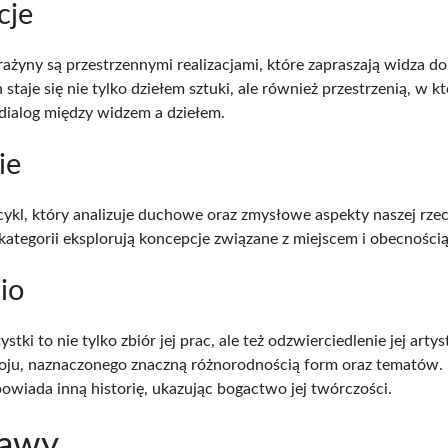
cje
rażyny są przestrzennymi realizacjami, które zapraszają widza do 
 staje się nie tylko dziełem sztuki, ale również przestrzenią, w kt
dialog między widzem a dziełem.
ie
cykl, który analizuje duchowe oraz zmysłowe aspekty naszej rzec
 kategorii eksplorują koncepcje związane z miejscem i obecnością
io
ystki to nie tylko zbiór jej prac, ale też odzwierciedlenie jej arty
woju, naznaczonego znaczną różnorodnością form oraz tematów.
powiada inną historię, ukazując bogactwo jej twórczości.
awy