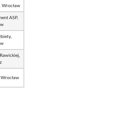
a, Wrocław
ment ASP,
aw
żbiety,
aw
Rawickiej,
z
, Wrocław