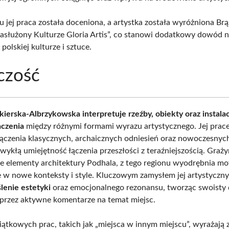
 jej praca została doceniona, a artystka została wyróżniona B
służony Kulturze Gloria Artis”, co stanowi dodatkowy dowód na
polskiej kulturze i sztuce.
czość
kierska-Albrzykowska interpretuje rzeźby, obiekty oraz instalac
aczenia
między różnymi formami wyrazu artystycznego. Jej prace
ączenia klasycznych, archaicznych odniesień oraz nowoczesnych
wykłą umiejętność łączenia przeszłości z teraźniejszością. Graż
e elementy architektury Podhala, z tego regionu wyodrębnia m
e w nowe konteksty i style. Kluczowym zamysłem jej artystyczny
lenie estetyki
oraz emocjonalnego rezonansu, tworząc swoisty d
przez aktywne komentarze na temat miejsc.
iątkowych prac, takich jak „miejsca w innym miejscu”, wyrażają