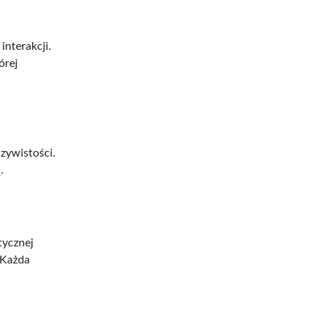
interakcji.
órej
zywistości.
.
stycznej
 Każda