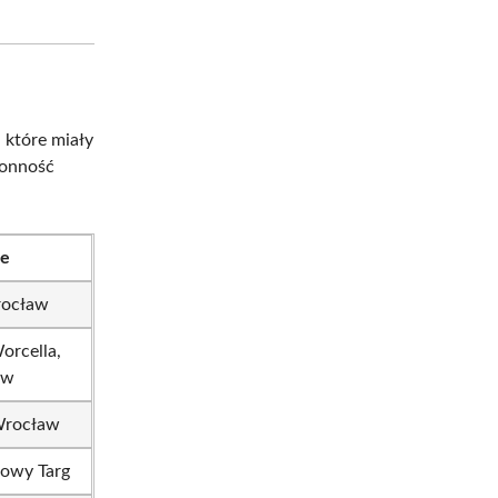
 które miały
tronność
ce
ocław
orcella,
aw
 Wrocław
Nowy Targ