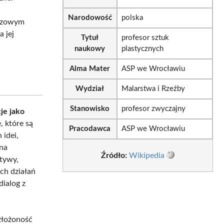
Narodowość
polska
rązowym
 jej
Tytuł
profesor sztuk
naukowy
plastycznych
Alma Mater
ASP we Wrocławiu
Wydział
Malarstwa i Rzeźby
Stanowisko
profesor zwyczajny
je jako
, które są
Pracodawca
ASP we Wrocławiu
 idei,
yna
Źródło:
Wikipedia
otywy,
ch działań
ialog z
 złożoność