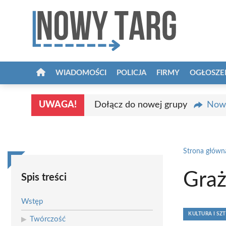
Przejdź
do
treści
WIADOMOŚCI
POLICJA
FIRMY
OGŁOSZE
UWAGA!
Dołącz do nowej grupy
Nowy
Strona główn
Graż
Spis treści
Wstęp
KULTURA I SZ
Twórczość