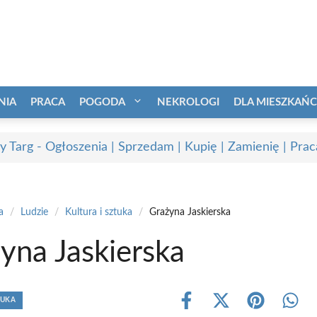
NIA
PRACA
POGODA
NEKROLOGI
DLA MIESZKAŃ
 Targ - Ogłoszenia | Sprzedam | Kupię | Zamienię | Prac
a
/
Ludzie
/
Kultura i sztuka
/
Grażyna Jaskierska
yna Jaskierska
TUKA
Share
Share
Share
Shar
on
on
on
on