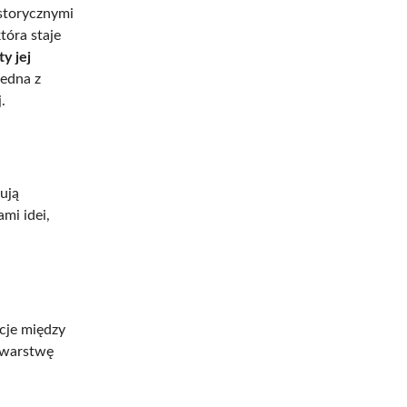
istorycznymi
tóra staje
y jej
jedna z
.
ują
mi idei,
cje między
ą warstwę