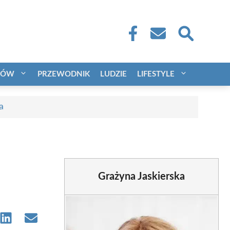
CÓW
PRZEWODNIK
LUDZIE
LIFESTYLE
a
Grażyna Jaskierska
e
Share
Share
on
on