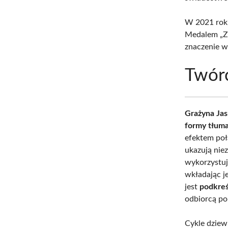
W 2021 roku
Medalem „Za
znaczenie w 
Twór
Grażyna Jas
formy tłum
efektem poł
ukazują niez
wykorzystuj
wkładając j
jest
podkreś
odbiorcą po
Cykle dziew