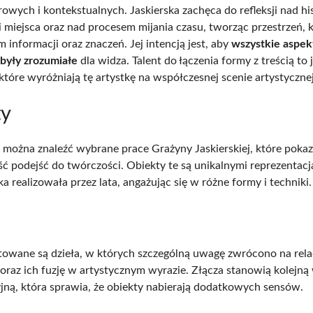
urowych i kontekstualnych. Jaskierska zachęca do refleksji nad h
 miejsca oraz nad procesem mijania czasu, tworząc przestrzeń, k
m informacji oraz znaczeń. Jej intencją jest, aby
wszystkie aspekt
były zrozumiałe
dla widza. Talent do łączenia formy z treścią to 
które wyróżniają tę artystkę na współczesnej scenie artystycznej
ty
i można znaleźć wybrane prace Grażyny Jaskierskiej, które pokaz
ć podejść do twórczości. Obiekty te są unikalnymi reprezentacja
ka realizowała przez lata, angażując się w różne formy i techniki.
towane są dzieła, w których szczególną uwagę zwrócono na rela
oraz ich fuzję w artystycznym wyrazie. Złącza stanowią kolejn
yjną, która sprawia, że obiekty nabierają dodatkowych sensów.