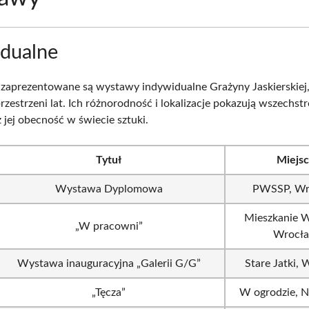
dualne
i zaprezentowane są wystawy indywidualne Grażyny Jaskierskiej,
rzestrzeni lat. Ich różnorodność i lokalizacje pokazują wszechs
z jej obecność w świecie sztuki.
Tytuł
Miejs
Wystawa Dyplomowa
PWSSP, Wr
Mieszkanie W
„W pracowni”
Wrocł
Wystawa inauguracyjna „Galerii G/G”
Stare Jatki,
„Tęcza”
W ogrodzie, 