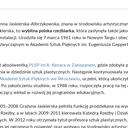
Facebook
X
Pinterest
What
(Twitter)
nna Jaskierska-Albrzykowska, znana w środowisku artystyczny
kierska, to
wybitna polska rzeźbiarka
, która zasłynęła także jak
instalacji. Urodziła się 7 marca 1961 roku w Nowym Targu i obec
zwyczajnym w Akademii Sztuk Pięknych im. Eugeniusza Gepper
st absolwentką
PLSP im A. Kenara w Zakopanem
, gdzie zdobyła 
ia w dziedzinie sztuk plastycznych. Następnie kontynuowała s
Akademii Sztuk Pięknych we Wrocławiu
, uczelni, którą ukończy
Po zakończeniu studiów, w 1988 roku, rozpoczęła pracę na tej 
czący wkład w rozwój jej programów edukacyjnych.
05–2008 Grażyna Jaskierska pełniła funkcję prodziekana na wyd
 Rzeźby, a w latach 2009-2011 kierowała Katedrą Rzeźby i Dzia
ych. W 2012 roku otrzymała tytuł profesora sztuk plastycznych, 
 jej ogromnych osiągnięć oraz wpływu na środowisko artystyc