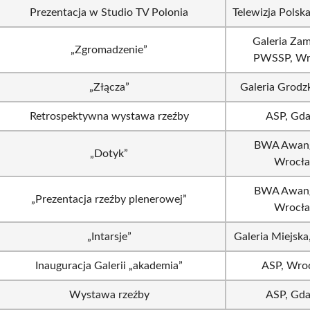
Prezentacja w Studio TV Polonia
Telewizja Polsk
Galeria Zam
„Zgromadzenie”
PWSSP, Wr
„Złącza”
Galeria Grodzk
Retrospektywna wystawa rzeźby
ASP, Gd
BWA Awang
„Dotyk”
Wrocł
BWA Awang
„Prezentacja rzeźby plenerowej”
Wrocł
„Intarsje”
Galeria Miejsk
Inauguracja Galerii „akademia”
ASP, Wro
Wystawa rzeźby
ASP, Gd