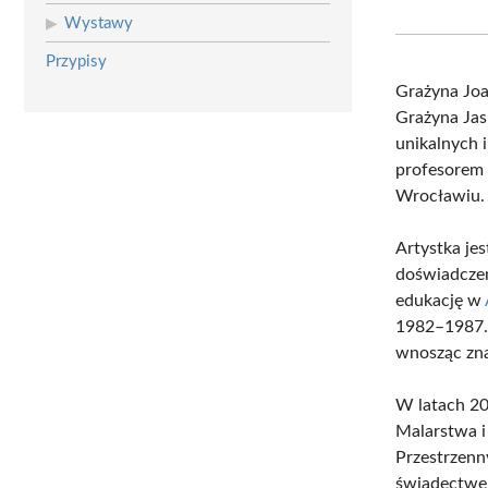
Wystawy
Przypisy
Grażyna Joa
Grażyna Jas
unikalnych 
profesorem 
Wrocławiu.
Artystka je
doświadczen
edukację w
1982–1987. 
wnosząc zna
W latach 20
Malarstwa i
Przestrzenn
świadectwem