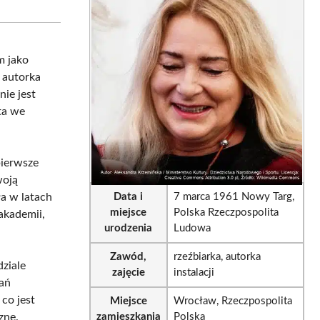
sApp
LinkedIn
Email
m jako
o autorka
nie jest
ta we
pierwsze
woją
ła w latach
Data i
7 marca 1961 Nowy Targ,
miejsce
Polska Rzeczpospolita
akademii,
urodzenia
Ludowa
Zawód,
rzeźbiarka, autorka
ziale
zajęcie
instalacji
łań
co jest
Miejsce
Wrocław, Rzeczpospolita
zne.
zamieszkania
Polska