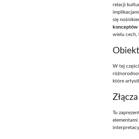
relacji kult
implikacjami
się nośnikie
konceptów 
wielu cech, 
Obiek
W tej częśc
różnorodnoś
które artyst
Złącza
Tu zaprezen
elementami 
interpretac