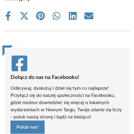
Share
Share
Share
Share
Share
Share
on
on
on
on
on
on
Facebook
X
Pinterest
WhatsApp
LinkedIn
Email
(Twitter)
Dołącz do nas na Facebooku!
Odkrywaj, dyskutuj i dziel się tym co najlepsze!
Przyłącz się do naszej społeczności na Facebooku,
gdzie możesz dowiedzieć się więcej o lokalnych
wydarzeniach w Nowym Targu. Twoje zdanie się liczy
- polub naszą stronę i bądź na bieżąco!
Polub nas!