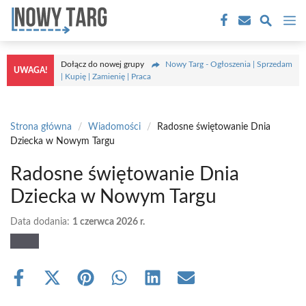
Przejdź
M
do
treści
Dołącz do nowej grupy
Nowy Targ - Ogłoszenia | Sprzedam
UWAGA!
| Kupię | Zamienię | Praca
Strona główna
/
Wiadomości
/
Radosne świętowanie Dnia
Dziecka w Nowym Targu
Radosne świętowanie Dnia
Dziecka w Nowym Targu
Data dodania:
1 czerwca 2026 r.
Share
Share
Share
Share
Share
Share
on
on
on
on
on
on
Facebook
X
Pinterest
WhatsApp
LinkedIn
Email