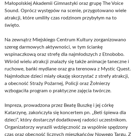
Małopolskiej Akademii Gimnastyki oraz grupę The Voice
Sound. Oprócz występów na scenie, przygotowano wiele
atrakcji, które umiliły czas rodzinom przybyłym na to
święto.
Na zewnątrz Miejskiego Centrum Kultury zorganizowano
szereg darmowych aktywności, w tym ściankę
wspinaczkową oraz strefę dla najmłodszych z Etnobobo.
Wśród wielu atrakcji znalazły się także animacje taneczne i
ruchowe, bańki mydlane oraz gra terenowa z Mystic Quest.
Najmłodsze dzieci miały okazję skorzystać z strefy atrakcji,
a obecność Straży Pożarnej, Policji oraz Żołnierzy
wzbogaciła program o praktyczne zajęcia twórcze.
Impreza, prowadzona przez Beatę Buszkę i jej córkę
Katarzynę, zakończyła się koncertem pn. „Beti śpiewa dla
dzieci”, który dostarczył dodatkowej radości uczestnikom.
Organizatorzy wyrazili wdzięczność za wspólnie spędzony
czas oraz obecność licznych mieszkańców Nowego Targu. Z