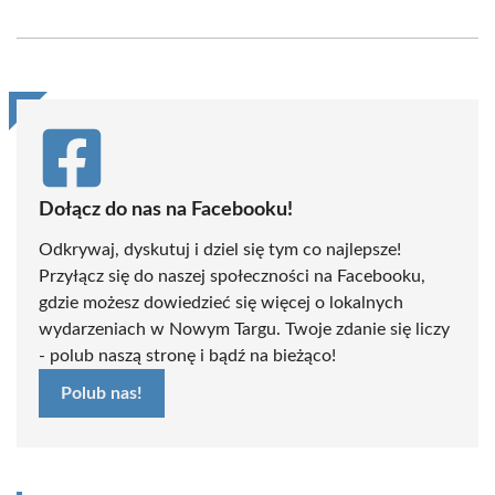
on
on
on
on
on
on
Facebook
X
Pinterest
WhatsApp
LinkedIn
Email
(Twitter)
Dołącz do nas na Facebooku!
Odkrywaj, dyskutuj i dziel się tym co najlepsze!
Przyłącz się do naszej społeczności na Facebooku,
gdzie możesz dowiedzieć się więcej o lokalnych
wydarzeniach w Nowym Targu. Twoje zdanie się liczy
- polub naszą stronę i bądź na bieżąco!
Polub nas!