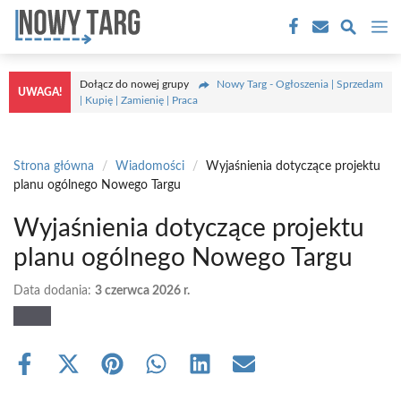
Przejdź
M
do
treści
Dołącz do nowej grupy
Nowy Targ - Ogłoszenia | Sprzedam
UWAGA!
| Kupię | Zamienię | Praca
Strona główna
/
Wiadomości
/
Wyjaśnienia dotyczące projektu
planu ogólnego Nowego Targu
Wyjaśnienia dotyczące projektu
planu ogólnego Nowego Targu
Data dodania:
3 czerwca 2026 r.
Share
Share
Share
Share
Share
Share
on
on
on
on
on
on
Facebook
X
Pinterest
WhatsApp
LinkedIn
Email