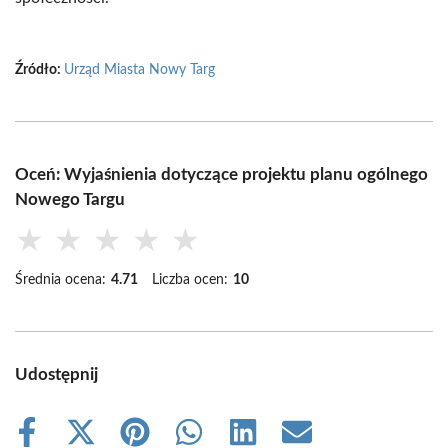
Źródło:
Urząd Miasta Nowy Targ
Oceń: Wyjaśnienia dotyczące projektu planu ogólnego
Nowego Targu
★
★
★
★
★
Średnia ocena:
4.71
Liczba ocen:
10
Udostępnij
Share
Share
Share
Share
Share
Share