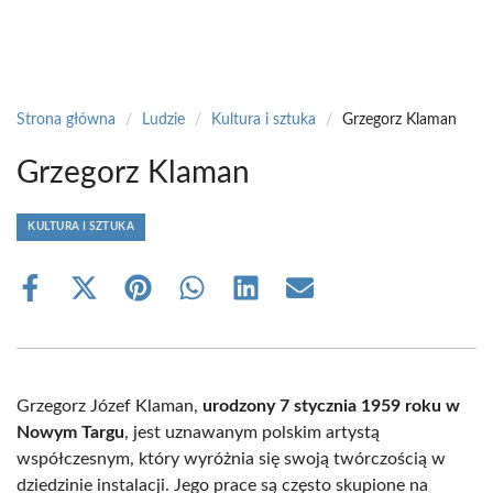
Strona główna
/
Ludzie
/
Kultura i sztuka
/
Grzegorz Klaman
Grzegorz Klaman
KULTURA I SZTUKA
Share
Share
Share
Share
Share
Share
on
on
on
on
on
on
Facebook
X
Pinterest
WhatsApp
LinkedIn
Email
(Twitter)
Grzegorz Józef Klaman,
urodzony 7 stycznia 1959 roku w
Nowym Targu
, jest uznawanym polskim artystą
współczesnym, który wyróżnia się swoją twórczością w
dziedzinie instalacji. Jego prace są często skupione na