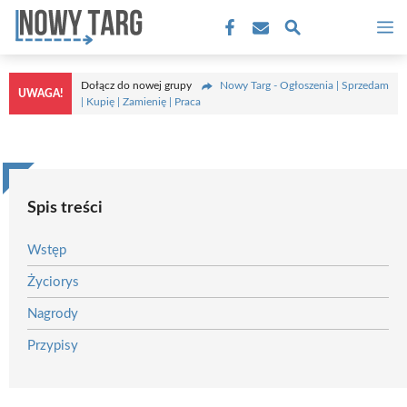
Przejdź
M
do
treści
Dołącz do nowej grupy
Nowy Targ - Ogłoszenia | Sprzedam
UWAGA!
| Kupię | Zamienię | Praca
Spis treści
Wstęp
Życiorys
Nagrody
Przypisy