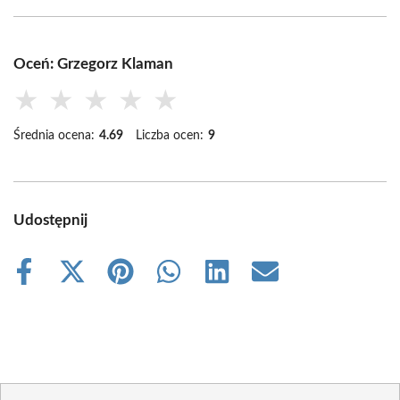
Oceń: Grzegorz Klaman
★
★
★
★
★
Średnia ocena:
4.69
Liczba ocen:
9
Udostępnij
Share
Share
Share
Share
Share
Share
on
on
on
on
on
on
Facebook
X
Pinterest
WhatsApp
LinkedIn
Email
(Twitter)