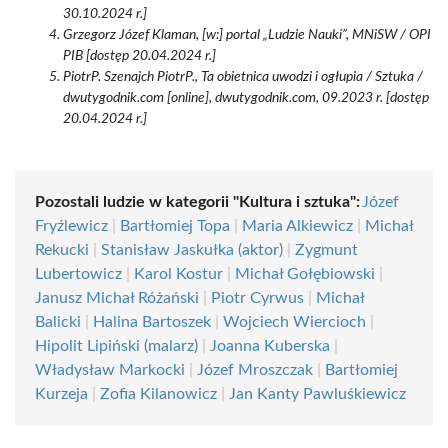
30.10.2024 r.]
Grzegorz Józef Klaman, [w:] portal „Ludzie Nauki”, MNiSW / OPI
PIB [dostęp 20.04.2024 r.]
PiotrP. Szenajch PiotrP., Ta obietnica uwodzi i ogłupia / Sztuka /
dwutygodnik.com [online], dwutygodnik.com, 09.2023 r. [dostęp
20.04.2024 r.]
Pozostali ludzie w kategorii "Kultura i sztuka":
Józef
Fryźlewicz
|
Bartłomiej Topa
|
Maria Alkiewicz
|
Michał
Rekucki
|
Stanisław Jaskułka (aktor)
|
Zygmunt
Lubertowicz
|
Karol Kostur
|
Michał Gołębiowski
|
Janusz Michał Różański
|
Piotr Cyrwus
|
Michał
Balicki
|
Halina Bartoszek
|
Wojciech Wiercioch
|
Hipolit Lipiński (malarz)
|
Joanna Kuberska
|
Władysław Markocki
|
Józef Mroszczak
|
Bartłomiej
Kurzeja
|
Zofia Kilanowicz
|
Jan Kanty Pawluśkiewicz