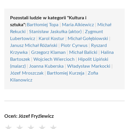
Pozostali ludzie w kategorii "Kultura i
sztuka":
Bartłomiej Topa
|
Maria Alkiewicz
|
Michał
Rekucki
|
Stanisław Jaskułka (aktor)
|
Zygmunt
Lubertowicz
|
Karol Kostur
|
Michał Gołębiowski
|
Janusz Michał Różański
|
Piotr Cyrwus
|
Ryszard
Krzywka
|
Grzegorz Klaman
|
Michał Balicki
|
Halina
Bartoszek
|
Wojciech Wiercioch
|
Hipolit Lipiński
(malarz)
|
Joanna Kuberska
|
Władysław Markocki
|
Józef Mroszczak
|
Bartłomiej Kurzeja
|
Zofia
Kilanowicz
Oceń: Józef Fryźlewicz
★
★
★
★
★