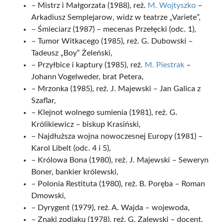
– Mistrz i Małgorzata (1988), reż.
M. Wojtyszko
–
Arkadiusz Semplejarow, widz w teatrze „Variete”,
– Śmieciarz (1987) – mecenas Przełęcki (odc. 1),
– Tumor Witkacego (1985), reż. G. Dubowski –
Tadeusz „Boy” Żeleński,
– Przyłbice i kaptury (1985), reż.
M. Piestrak
–
Johann Vogelweder, brat Petera,
– Mrzonka (1985), reż. J. Majewski – Jan Galica z
Szaflar,
– Klejnot wolnego sumienia (1981), reż. G.
Królikiewicz – biskup Krasiński,
– Najdłuższa wojna nowoczesnej Europy (1981) –
Karol Libelt (odc. 4 i 5),
– Królowa Bona (1980), reż. J. Majewski – Seweryn
Boner, bankier królewski,
– Polonia Restituta (1980), reż. B. Poręba – Roman
Dmowski,
– Dyrygent (1979), reż. A. Wajda – wojewoda,
– Znaki zodiaku (1978), reż. G. Zalewski – docent,