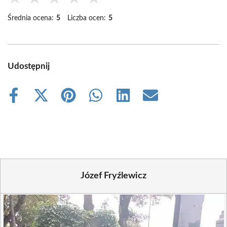
Średnia ocena:
5
Liczba ocen:
5
Udostępnij
Share
Share
Share
Share
Share
Share
on
on
on
on
on
on
Facebook
X
Pinterest
WhatsApp
LinkedIn
Email
(Twitter)
Józef Fryźlewicz