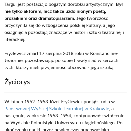
Targu, jest postacią o bogatym dorobku artystycznym.
Był
nie tylko aktorem, lecz także uzdolnionym poetą,
prozaikiem oraz dramatopisarzem
. Jego twórczość
przyczyniła się do wzbogacenia polskiej kultury, a jego
osiągnięcia pozostają znaczące w historii sztuki teatralnej i
literackiej.
Fryźlewicz zmarł 17 sierpnia 2018 roku w Konstancinie-
Jeziornie, pozostawiając po sobie trwały ślad w sercach
tych, którzy mieli przyjemność obcować z jego sztuką.
Życiorys
W latach 1952–1953 Józef Fryźlewicz podjął studia w
Państwowej Wyższej Szkole Teatralnej w Krakowie
, a
następnie, w okresie 1953–1954, kontynuował kształcenie
na Wydziale Polonistyki Uniwersytetu Jagiellońskiego. Po
ukończeniu nauki, przez pewien czas pracował jako