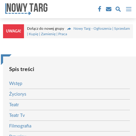
Przejdź
M
do
treści
Dołącz do nowej grupy
Nowy Targ - Ogłoszenia | Sprzedam
UWAGA!
| Kupię | Zamienię | Praca
Spis treści
Wstęp
Życiorys
Teatr
Teatr Tv
Filmografia