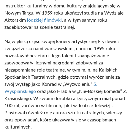
instruktor kulturalny w domu kultury znajdującym się w
Nowym Targu. W 1959 roku ukończył studia na Wydziale
Aktorskim
łódzkiej filmówki
, a w tym samym roku
zadebiutował na scenie teatralnej.
Największą część swojej kariery artystycznej Fryźlewicz
związał ze scenami warszawskimi, choć od 1995 roku
pozostawał bez etatu. Jego talent i zaangażowanie
zaowocowały licznymi nagrodami zdobytymi za
niezapomniane role teatralne, w tym m.in. na Kaliskich
Spotkaniach Teatralnych, gdzie otrzymał wyróżnienie za
swój występ jako Konrad w „Wyzwoleniu”
S.
Wyspiańskiego
oraz jako Hrabia w „Nie-Boskiej komedii” Z.
Krasińskiego. W swoim dorobku artystycznym miał ponad
100 ról, zarówno w filmach, jak i w Teatrze Telewizji.
Piastował również rolę autora sztuk teatralnych, wierszy
oraz opowiadań, które ukazywały się w czasopismach
kulturalnych.