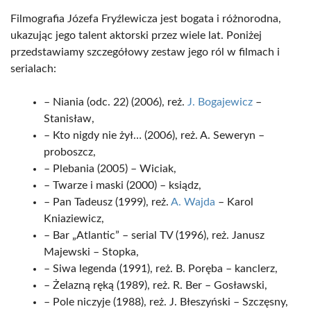
Filmografia Józefa Fryźlewicza jest bogata i różnorodna,
ukazując jego talent aktorski przez wiele lat. Poniżej
przedstawiamy szczegółowy zestaw jego ról w filmach i
serialach:
– Niania (odc. 22) (2006), reż.
J. Bogajewicz
–
Stanisław,
– Kto nigdy nie żył… (2006), reż. A. Seweryn –
proboszcz,
– Plebania (2005) – Wiciak,
– Twarze i maski (2000) – ksiądz,
– Pan Tadeusz (1999), reż.
A. Wajda
– Karol
Kniaziewicz,
– Bar „Atlantic” – serial TV (1996), reż. Janusz
Majewski – Stopka,
– Siwa legenda (1991), reż. B. Poręba – kanclerz,
– Żelazną ręką (1989), reż. R. Ber – Gosławski,
– Pole niczyje (1988), reż. J. Błeszyński – Szczęsny,