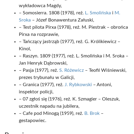
wykładowca Magdy,
– Somosierra. 1808 (1978), reż.
L. Smolińska
i
M.
Sroka
– Józef Bonawentura Załuski,
– Test pilota Pirxa (1978), reż. M. Piestrak – obrońca
Pirxa na rozprawie,
– Tańczący jastrząb (1977), reż. G. Królikiewicz –
Kinol,
– Raszyn. 1809 (1977), reż. L. Smolińska i M. Sroka –
Jan Henryk Dąbrowski,
– Pasja (1977), reż.
S. Różewicz
– Teofil Wiśniewski,
prezes trybunału w Galicji,
– Granica (1977), reż.
J. Rybkowski
– Antoni,
inspektor policji,
– 07 zgłoś się (1976), reż. K. Szmagier – Oleszuk,
uczestnik napadu na jubilera,
– Cafe pod Minogą (1959), reż.
B. Brok
–
gestapowiec.