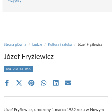
Przypisy
Strona główna
/
Ludzie
/
Kultura i sztuka
/
Józef Fryźlewicz
Józef Fryźlewicz
KULTURA I SZTUKA
Share
Share
Share
Share
Share
Share
on
on
on
on
on
on
Facebook
X
Pinterest
WhatsApp
LinkedIn
Email
(Twitter)
Józef Fryźlewicz, urodzony 1 marca 1932 roku w Nowym