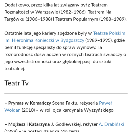
Dodatkowo, przez kilka lat związany był z Teatrem
Rozmaitości w Warszawie (1982–1986), Teatrem Na
Targówku (1986–1988) i Teatrem Popularnym (1988–1989).
Ostatnie lata jego kariery spędzone były w
Teatrze Polskim
im. Hieronima Konieczki w Bydgoszczy
(1989–1995), gdzie
pełnił funkcję specjalisty do spraw wymowy. Ta
różnorodność doświadczeń w różnych teatrach świadczy o
jego wszechstronności oraz głębokiej pasji do sztuki
teatralnej.
Teatr Tv
–
Prymas w Komańczy
Scena Faktu, reżyseria
Paweł
Woldan
(2010) – w roli ojca kardynała Wyszyńskiego.
–
Mojżesz i Katarzyna
J. Godlewskiej, reżyser
A. Drabiński
(1998) – w postaci dziadka Mojżesza.