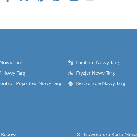
on
on
on
on
on
on
Facebook
X
Pinterest
WhatsApp
LinkedIn
Email
(Twitter)
 Nowy Targ
Lombard Nowy Targ
f Nowy Targ
Fryzjer Nowy Targ
Kontroli Pojazdów Nowy Targ
Restauracje Nowy Targ
e Robów
Nowotarska Karta Miesz