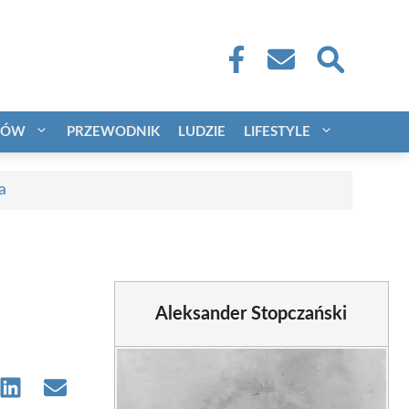
CÓW
PRZEWODNIK
LUDZIE
LIFESTYLE
a
Aleksander Stopczański
e
Share
Share
on
on