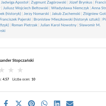
|
Jadwiga Apostoł
|
Zygmunt Zagórowski
|
Józef Brynkus
|
Franci
y
|
Juliusz Wojciech Bełtowski
|
Władysława Niemczyk
|
Anna Str
ek (historyk)
|
Jerzy Nomarski
|
Jakub Zachemski
|
Zbigniew Goł
Franciszek Pajerski
|
Bronisław Mieszkowski (historyk sztuki)
|
Pi
(fizyk)
|
Roman Pietrzak
|
Julian Karol Nowotny
|
Sławomir M.
ski
sander Stopczański
★
★
★
:
4.57
Liczba ocen:
10
Share
Share
Share
Share
Share
Share