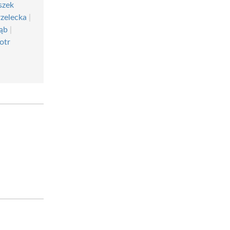
szek
zelecka
|
ąb
|
otr