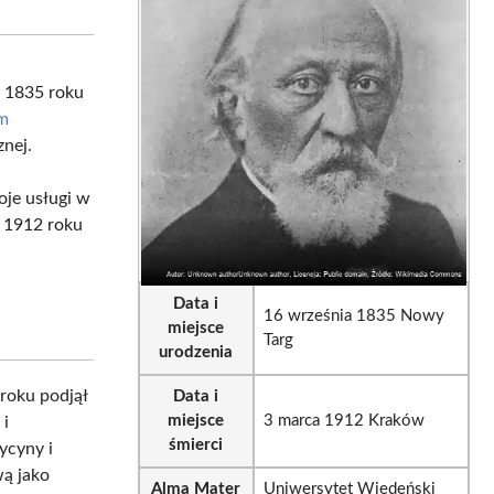
sApp
LinkedIn
Email
a 1835 roku
m
znej.
je usługi w
a 1912 roku
Data i
16 września 1835 Nowy
miejsce
Targ
urodzenia
roku podjął
Data i
miejsce
3 marca 1912 Kraków
 i
śmierci
ycyny i
wą jako
Alma Mater
Uniwersytet Wiedeński