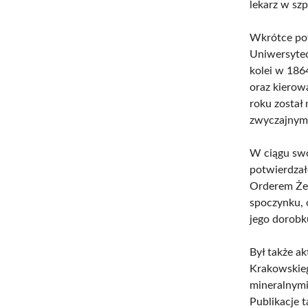
lekarz w sz
Wkrótce pot
Uniwersytec
kolei w 186
oraz kierow
roku zosta
zwyczajnym 
W ciągu swoj
potwierdza
Orderem Żel
spoczynku, 
jego dorob
Był także a
Krakowskieg
mineralnymi 
Publikacje 