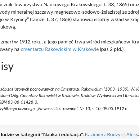
ocznik Towarzystwa Naukowego Krakowskiego, t. 33, 1865) oraz
ody mineralnej szczawy magnezowo-sodowo-żelazistej ze zdro
go w Krynicy” (tamże, t. 37, 1868) stanowią istotny wkład w kra
naukową.
 zmarł w 1912 roku, a jego pamięć trwa wśród mieszkańców Kr
howany na
cmentarzu Rakowickim w Krakowie
(pas 2 płd.).
isy
 osób zasłużonych pochowanych na Cmentarzu Rakowickim (1803–1939). W: K
iska–Ożóg: Cmentarz Rakowicki w Krakowie. Kraków: Wydawnictwo Literackie
ISBN 83-08-01428-3.
ybitnego uczonego. „Nowości Illustrowane”. Nr 10, s. 10, 09.03.1912 r.
 ludzie w kategorii "Nauka i edukacja":
Kazimierz Budzyk
|
Aleks