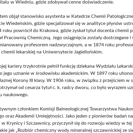
pitalu w Wiedniu, gdzie zdobywał cenne doświadczenie.
em objął stanowisko asystenta w Katedrze Chemii Patologiczne
ie Wiedeńskim, gdzie specjalizował się w analityce płynów ust
4 roku powrócił do Krakowa, gdzie zyskał tytuł docenta chemii p
ał Pracownią Chemiczną. Jego osiągnięcia zostały dostrzegane i
ł mianowany profesorem nadzwyczajnym, a w 1874 roku profes
chemii lekarskiej na Uniwersytecie Jagiellońskim.
ej kariery trzykrotnie pełnił funkcję dziekana Wydziału Lekarsk
ło jego uznanie w środowisku akademickim. W 1897 roku uhon
aznej Korony III klasy. W 1906 roku, w związku z przejściem w 
otrzymał od cesarza tytuł c. k. radcy dworu, co było wyrazem uz
ku naukowego.
ktywnym członkiem Komisji Balneologicznej Towarzystwa Nauk
o oraz Akademii Umiejętności. Jako jeden z pionierów badań 
w Krynicy i Szczawnicy, przyczynił się do rozwoju wiedzy w tej 
takie jak „Rozbiór chemiczny wody mineralnej szczawnickiej ze s