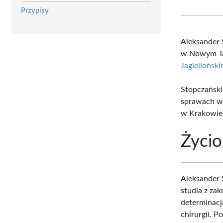
Przypisy
Aleksander 
w Nowym Tar
Jagiellońsk
Stopczański
sprawach wy
w Krakowie,
Życio
Aleksander 
studia z za
determinac
chirurgii. 