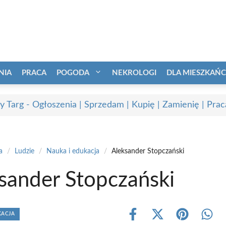
NIA
PRACA
POGODA
NEKROLOGI
DLA MIESZKAŃ
 Targ - Ogłoszenia | Sprzedam | Kupię | Zamienię | Prac
a
/
Ludzie
/
Nauka i edukacja
/
Aleksander Stopczański
sander Stopczański
KACJA
Share
Share
Share
Shar
on
on
on
on