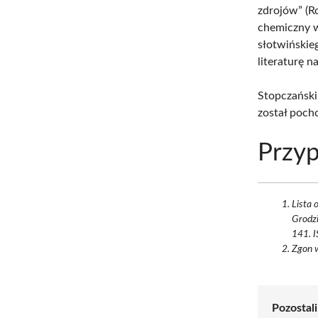
zdrojów” (R
chemiczny w
słotwińskie
literaturę 
Stopczański
został poc
Przyp
Lista
Grodz
141. 
Zgon w
Pozostali