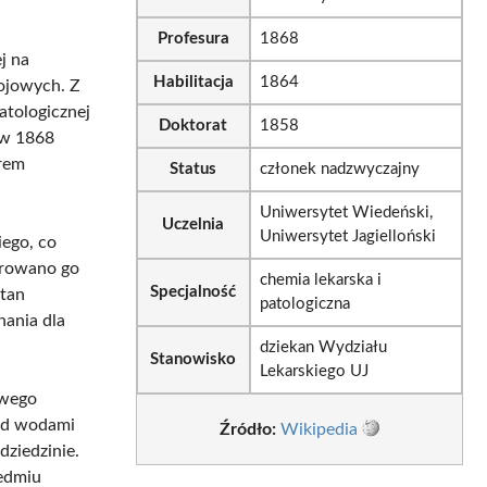
Profesura
1868
j na
Habilitacja
1864
rojowych. Z
atologicznej
Doktorat
1858
 w 1868
orem
Status
członek nadzwyczajny
Uniwersytet Wiedeński,
Uczelnia
Uniwersytet Jagielloński
iego, co
orowano go
chemia lekarska i
Specjalność
stan
patologiczna
nania dla
dziekan Wydziału
Stanowisko
Lekarskiego UJ
owego
nad wodami
Źródło:
Wikipedia
dziedzinie.
iedmiu