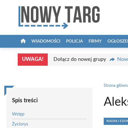
Przejdź
do
treści
WIADOMOŚCI
POLICJA
FIRMY
OGŁOSZE
UWAGA!
Dołącz do nowej grupy
Nowy
Strona główn
Alek
Spis treści
Wstęp
NAUKA I EDU
Życiorys