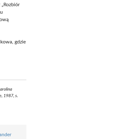
 „Rozbiór
ju
jową
akowa, gdzie
arolina
, 1987, s.
ander