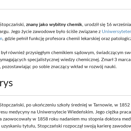
Facebook
X
Pinterest
What
(Twitter)
Stopczański,
znany jako wybitny chemik
, urodził się 16 wrześni
gu. Jego życie zawodowe było ściśle związane z
Uniwersytete
im
, gdzie pełnił funkcję profesora chemii lekarskiej oraz patologic
 był również przysięgłym chemikiem sądowym, świadczącym swo
magających specjalistycznej wiedzy chemicznej. Zmarł 3 marc
 pozostawiając po sobie znaczący wkład w rozwój nauki.
rys
Stopczański, po ukończeniu szkoły średniej w Tarnowie, w 1852 
kresu medycyny na Uniwersytecie Wiedeńskim. Jego ciężka praca
ja zaowocowały w 1858 roku nadaniem mu stopnia doktora med
Po uzyskaniu tytułu, Stopczański rozpoczął swoją karierę zawodo