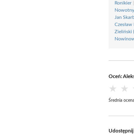
Ronikier
Nowotn
Jan Skarb
Czesław 
Zieliński 
Nowinow
Oceń: Alek
★
★
Średnia ocena
Udostępnij